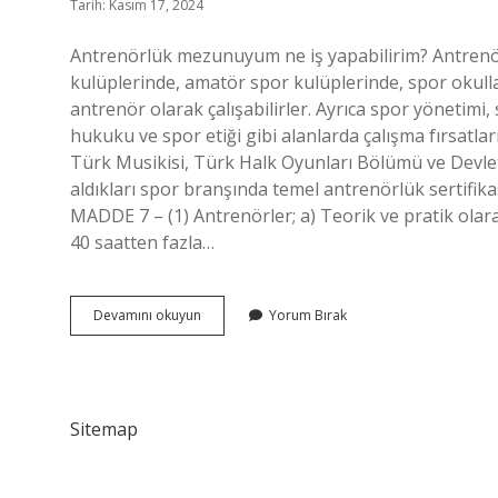
Tarih: Kasım 17, 2024
Antrenörlük mezunuyum ne iş yapabilirim? Antrenö
kulüplerinde, amatör spor kulüplerinde, spor okull
antrenör olarak çalışabilirler. Ayrıca spor yönetimi
hukuku ve spor etiği gibi alanlarda çalışma fırsatl
Türk Musikisi, Türk Halk Oyunları Bölümü ve Devl
aldıkları spor branşında temel antrenörlük sertifika
MADDE 7 – (1) Antrenörler; a) Teorik ve pratik olarak
40 saatten fazla…
Antrenörler
Devamını okuyun
Yorum Bırak
Iş
Bulabilir
Mi
Sitemap