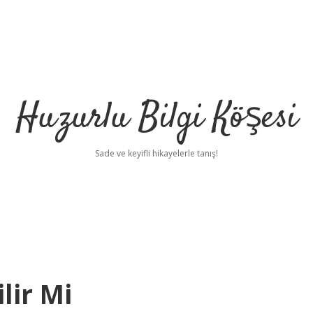
Huzurlu Bilgi Köşesi
Sade ve keyifli hikayelerle tanış!
lir Mi