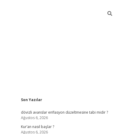
Sidebar
Son Yazılar
ilbet giri
dövizli avanslar enflasyon düzeltmesine tabi midir ?
Ağustos 6, 2026
Kur’an nasıl başlar ?
Ağustos 6, 2026