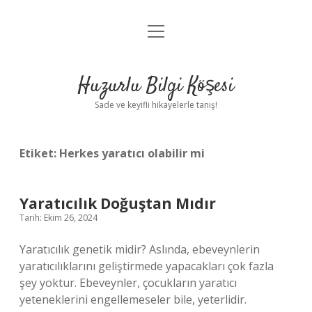
menüyü
Anasayfa
aç
Gizlilik Politikası
Huzurlu Bilgi Köşesi
Yasal Uyarı
Sade ve keyifli hikayelerle tanış!
Hakkımızda
Etiket:
Herkes yaratıcı olabilir mi
Yaratıcılık Doğuştan Mıdır
Tarih: Ekim 26, 2024
Yaratıcılık genetik midir? Aslında, ebeveynlerin
yaratıcılıklarını geliştirmede yapacakları çok fazla
şey yoktur. Ebeveynler, çocukların yaratıcı
yeteneklerini engellemeseler bile, yeterlidir.