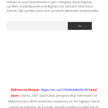
Hukuka ve yasal düzenlemelere aykırı olduğunu düşündüğünüz
içerikleri,
backlinkpanelicomtr@gmail.com
adresine bildirmeniz
halinde, ilgili içerikler yasal süre içerisinde sitemizden kaldırılacaktır.
Arama
iriş
Reklam ve İletişim:
Skype: live:.cid.575569c608265c69
Yasal
Uyarı:
Sitemiz, 5651 Sayılı Kanun gereğince Bilgi Teknolojileri ve
İletişim Kurumu (BTK) tarafından onaylanmış bir Yer Sağlayıcı olarak
hizmet vermektedir. Bu nedenle, sitedeki içerikleri proaktif olarak