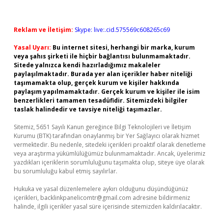
Reklam ve İletişim:
Skype: live:.cid.575569c608265c69
Yasal Uyarı:
Bu internet sitesi, herhangi bir marka, kurum
veya şahıs şirketi ile hiçbir bağlantısı bulunmamaktadır.
Sitede yalnızca kendi hazırladığımız makaleler
paylaşılmaktadır. Burada yer alan içerikler haber niteliği
taşımamakta olup, gerçek kurum ve kişiler hakkında
paylaşım yapılmamaktadır. Gerçek kurum ve kişiler ile isim
benzerlikleri tamamen tesadüfidir. Sitemizdeki bilgiler
taslak halindedir ve tavsiye niteliği taşımazlar.
Sitemiz, 5651 Sayılı Kanun gereğince Bilgi Teknolojileri ve İletişim
Kurumu (BTK) tarafından onaylanmış bir Yer Sağlayıcı olarak hizmet
vermektedir. Bu nedenle, sitedeki içerikleri proaktif olarak denetleme
veya araştırma yükümlülüğümüz bulunmamaktadır. Ancak, üyelerimiz
yazdıkları içeriklerin sorumluluğunu taşımakta olup, siteye üye olarak
bu sorumluluğu kabul etmiş sayılırlar.
Hukuka ve yasal düzenlemelere aykırı olduğunu düşündüğünüz
içerikleri,
backlinkpanelicomtr@gmail.com
adresine bildirmeniz
halinde, ilgili içerikler yasal süre içerisinde sitemizden kaldırılacaktır.