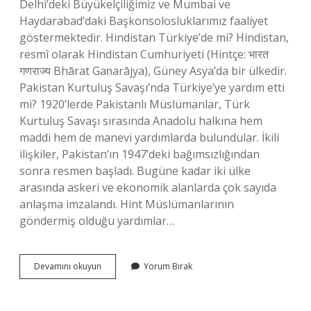
Delhi’deki Büyükelçiliğimiz ve Mumbai ve
Haydarabad’daki Başkonsolosluklarımız faaliyet
göstermektedir. Hindistan Türkiye’de mi? Hindistan,
resmî olarak Hindistan Cumhuriyeti (Hintçe: भारत
गणराज्य Bhārat Gaṇarājya), Güney Asya’da bir ülkedir.
Pakistan Kurtuluş Savaşı’nda Türkiye’ye yardım etti
mi? 1920’lerde Pakistanlı Müslümanlar, Türk
Kurtuluş Savaşı sırasında Anadolu halkına hem
maddi hem de manevi yardımlarda bulundular. İkili
ilişkiler, Pakistan’ın 1947’deki bağımsızlığından
sonra resmen başladı. Bugüne kadar iki ülke
arasında askeri ve ekonomik alanlarda çok sayıda
anlaşma imzalandı. Hint Müslümanlarının
göndermiş olduğu yardımlar…
Hindistan
Devamını okuyun
Yorum Bırak
Türkiyeye
Yardım
Etti