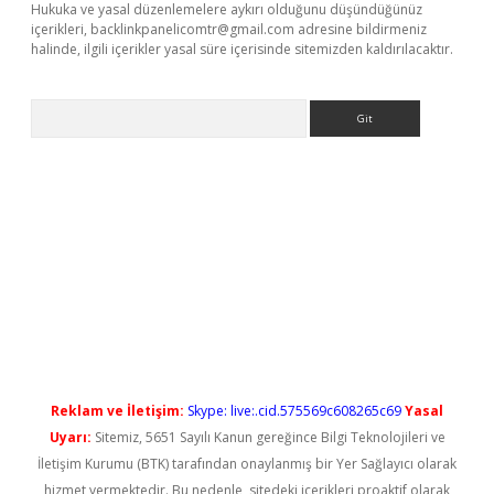
Hukuka ve yasal düzenlemelere aykırı olduğunu düşündüğünüz
içerikleri,
backlinkpanelicomtr@gmail.com
adresine bildirmeniz
halinde, ilgili içerikler yasal süre içerisinde sitemizden kaldırılacaktır.
Arama
iriş
Reklam ve İletişim:
Skype: live:.cid.575569c608265c69
Yasal
Uyarı:
Sitemiz, 5651 Sayılı Kanun gereğince Bilgi Teknolojileri ve
İletişim Kurumu (BTK) tarafından onaylanmış bir Yer Sağlayıcı olarak
hizmet vermektedir. Bu nedenle, sitedeki içerikleri proaktif olarak