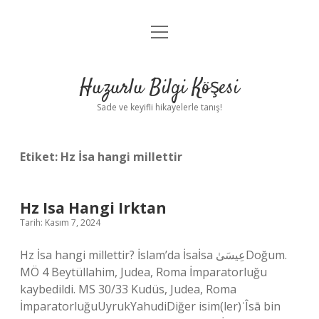
menüyü
Anasayfa
aç
Gizlilik Politikası
Huzurlu Bilgi Köşesi
Yasal Uyarı
Sade ve keyifli hikayelerle tanış!
Hakkımızda
Etiket:
Hz İsa hangi millettir
Hz Isa Hangi Irktan
Tarih: Kasım 7, 2024
Hz İsa hangi millettir? İslam’da İsaİsa عِيسَىٰDoğum.
MÖ 4 Beytüllahim, Judea, Roma İmparatorluğu
kaybedildi. MS 30/33 Kudüs, Judea, Roma
İmparatorluğuUyrukYahudiDiğer isim(ler)ʿÎsā bin