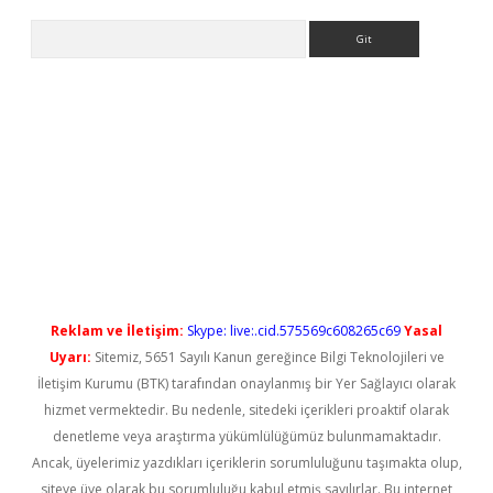
Arama
iriş
Reklam ve İletişim:
Skype: live:.cid.575569c608265c69
Yasal
Uyarı:
Sitemiz, 5651 Sayılı Kanun gereğince Bilgi Teknolojileri ve
İletişim Kurumu (BTK) tarafından onaylanmış bir Yer Sağlayıcı olarak
hizmet vermektedir. Bu nedenle, sitedeki içerikleri proaktif olarak
denetleme veya araştırma yükümlülüğümüz bulunmamaktadır.
Ancak, üyelerimiz yazdıkları içeriklerin sorumluluğunu taşımakta olup,
siteye üye olarak bu sorumluluğu kabul etmiş sayılırlar. Bu internet