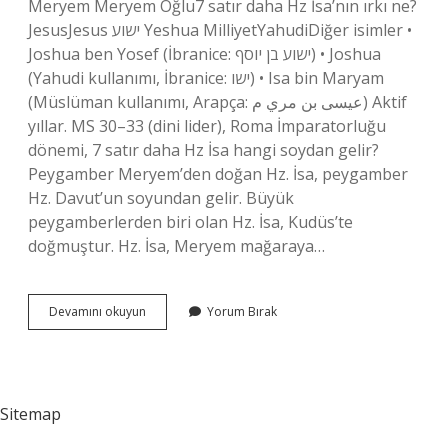
Meryem Meryem Oğlu7 satır daha Hz İsa’nın ırkı ne?
JesusJesus ישוע Yeshua MilliyetYahudiDiğer isimler •
Joshua ben Yosef (İbranice: ישוע בן יוסף) • Joshua
(Yahudi kullanımı, İbranice: ישו) • Isa bin Maryam
(Müslüman kullanımı, Arapça: عيسى بن مري م) Aktif
yıllar. MS 30–33 (dini lider), Roma İmparatorluğu
dönemi, 7 satır daha Hz İsa hangi soydan gelir?
Peygamber Meryem’den doğan Hz. İsa, peygamber
Hz. Davut’un soyundan gelir. Büyük
peygamberlerden biri olan Hz. İsa, Kudüs’te
doğmuştur. Hz. İsa, Meryem mağaraya…
Hz
Devamını okuyun
Yorum Bırak
Isa
Hangi
Irktan
Sitemap