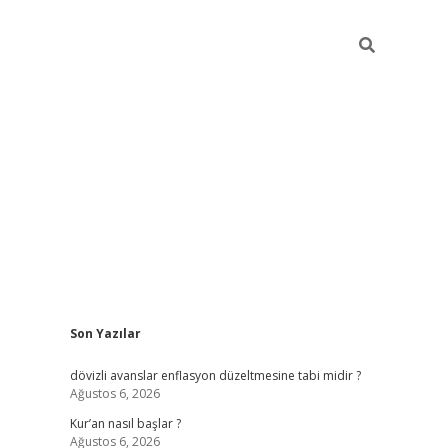
Sidebar
Son Yazılar
ilbet giriş
dövizli avanslar enflasyon düzeltmesine tabi midir ?
Ağustos 6, 2026
Kur’an nasıl başlar ?
Ağustos 6, 2026