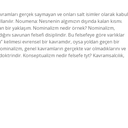
vramları gerçek saymayan ve onları salt isimler olarak kabul
anılır. Noumena: Nesnenin algımızın dışında kalan kısmı.
ayan bir yaklaşım. Nominalizm nedir örnek? Nominalizm,
ğını savunan felsefi disiplindir. Bu felsefeye göre varlıklar
an” kelimesi evrensel bir kavramdır, oysa yoldan geçen bir
ominalizm, genel kavramların gerçekte var olmadıklarını ve
r doktrindir. Konseptualizm nedir felsefe tyt? Kavramsalcılık,