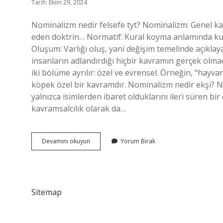
Tarih: Ekim 29, 2024
Nominalizm nedir felsefe tyt? Nominalizm: Genel ka
eden doktrin… Normatif: Kural koyma anlamında kull
Oluşum: Varlığı oluş, yani değişim temelinde açıkl
insanların adlandırdığı hiçbir kavramın gerçek olmadı
iki bölüme ayrılır: özel ve evrensel. Örneğin, “hayv
köpek özel bir kavramdır. Nominalizm nedir ekşi? N
yalnızca isimlerden ibaret olduklarını ileri süren bi
kavramsalcılık olarak da…
Nominalizm
Devamını okuyun
Yorum Bırak
Ne
Demek
Tyt
Felsefe
Sitemap