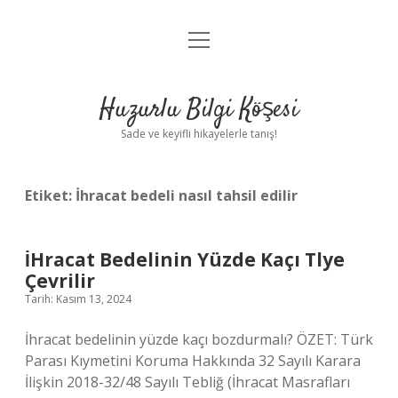
menüyü
Anasayfa
aç
Gizlilik Politikası
Huzurlu Bilgi Köşesi
Yasal Uyarı
Sade ve keyifli hikayelerle tanış!
Hakkımızda
Etiket:
İhracat bedeli nasıl tahsil edilir
İHracat Bedelinin Yüzde Kaçı Tlye
Çevrilir
Tarih: Kasım 13, 2024
İhracat bedelinin yüzde kaçı bozdurmalı? ÖZET: Türk
Parası Kıymetini Koruma Hakkında 32 Sayılı Karara
İlişkin 2018-32/48 Sayılı Tebliğ (İhracat Masrafları