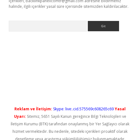
içerikleri,
backlinkpanelicomtr@gmail.com
adresine bildirmeniz
halinde, ilgili içerikler yasal süre içerisinde sitemizden kaldırılacaktır.
Arama
iriş
Reklam ve İletişim:
Skype: live:.cid.575569c608265c69
Yasal
Uyarı:
Sitemiz, 5651 Sayılı Kanun gereğince Bilgi Teknolojileri ve
İletişim Kurumu (BTK) tarafından onaylanmış bir Yer Sağlayıcı olarak
hizmet vermektedir. Bu nedenle, sitedeki içerikleri proaktif olarak
denetleme veya araştırma yükümlülüğümüz bulunmamaktadır.