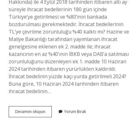
Hakkında) ile 4 Eylül 2018 tarihinden itibaren altı ay
süreyle ihracat bedellerinin 180 gün içinde
Türkiye’ye getirilmesi ve %80’inin bankada
bozdurulması gerekmektedir. İhracat bedellerinin
TL’ye çevrilme zorunluluğu %40 kalktı mı? Hazine ve
Maliye Bakanlığı tarafından yayımlanan ihracat
genelgesine eklenen ek 2. madde ile; ihracat
kazancının en az %40’ının İBKB veya DAB’a satılması
zorunluluğunu düzenleyen ek 1. madde 10 Haziran
2024 tarihinden itibaren yürürlükten kaldırıldı.
İhracat bedelinin yüzde kaçı yurda getirilmeli 2024?
Buna göre, 10 Haziran 2024 tarihinden itibaren
ihracat bedelinin…
İHracat
Devamını okuyun
Yorum Bırak
Bedelinin
Yüzde
Kaçı
Tlye