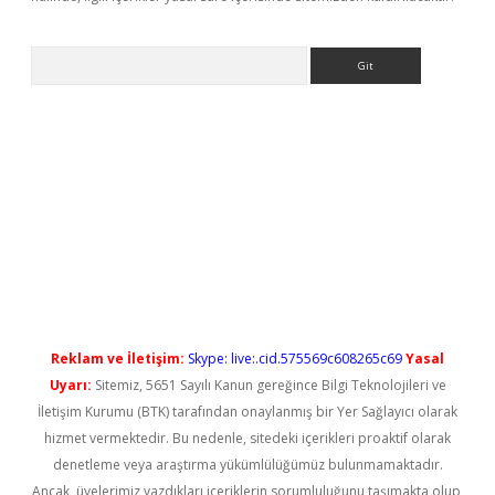
Arama
iriş
Reklam ve İletişim:
Skype: live:.cid.575569c608265c69
Yasal
Uyarı:
Sitemiz, 5651 Sayılı Kanun gereğince Bilgi Teknolojileri ve
İletişim Kurumu (BTK) tarafından onaylanmış bir Yer Sağlayıcı olarak
hizmet vermektedir. Bu nedenle, sitedeki içerikleri proaktif olarak
denetleme veya araştırma yükümlülüğümüz bulunmamaktadır.
Ancak, üyelerimiz yazdıkları içeriklerin sorumluluğunu taşımakta olup,