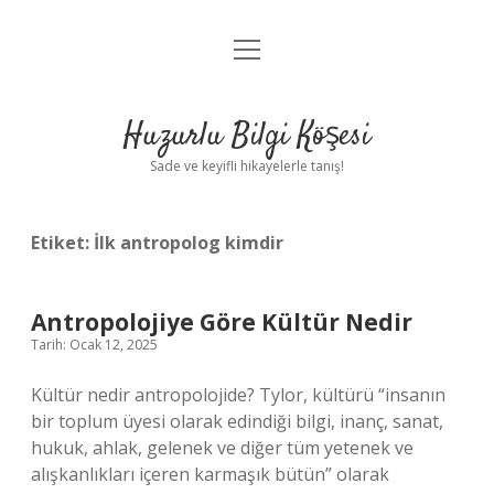
menüyü
Anasayfa
aç
Gizlilik Politikası
Huzurlu Bilgi Köşesi
Yasal Uyarı
Sade ve keyifli hikayelerle tanış!
Hakkımızda
Etiket:
İlk antropolog kimdir
Antropolojiye Göre Kültür Nedir
Tarih: Ocak 12, 2025
Kültür nedir antropolojide? Tylor, kültürü “insanın
bir toplum üyesi olarak edindiği bilgi, inanç, sanat,
hukuk, ahlak, gelenek ve diğer tüm yetenek ve
alışkanlıkları içeren karmaşık bütün” olarak