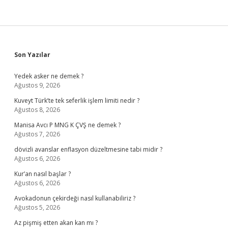
Sidebar
Son Yazılar
Yedek asker ne demek ?
Ağustos 9, 2026
Kuveyt Türk’te tek seferlik işlem limiti nedir ?
Ağustos 8, 2026
Manisa Avcı P MNG K ÇVŞ ne demek ?
Ağustos 7, 2026
dövizli avanslar enflasyon düzeltmesine tabi midir ?
Ağustos 6, 2026
Kur’an nasıl başlar ?
Ağustos 6, 2026
Avokadonun çekirdeği nasıl kullanabiliriz ?
Ağustos 5, 2026
Az pişmiş etten akan kan mı ?