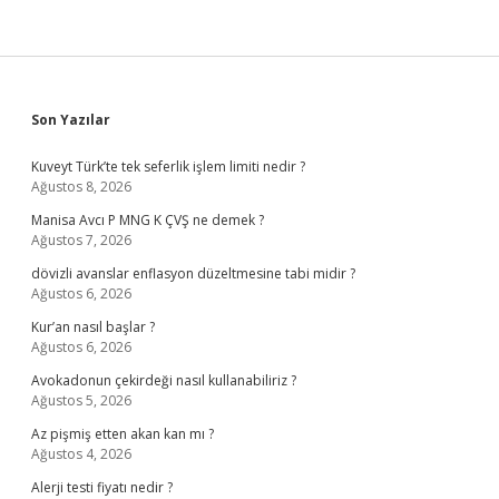
Sidebar
Son Yazılar
Kuveyt Türk’te tek seferlik işlem limiti nedir ?
Ağustos 8, 2026
Manisa Avcı P MNG K ÇVŞ ne demek ?
Ağustos 7, 2026
dövizli avanslar enflasyon düzeltmesine tabi midir ?
Ağustos 6, 2026
Kur’an nasıl başlar ?
Ağustos 6, 2026
Avokadonun çekirdeği nasıl kullanabiliriz ?
Ağustos 5, 2026
Az pişmiş etten akan kan mı ?
Ağustos 4, 2026
Alerji testi fiyatı nedir ?