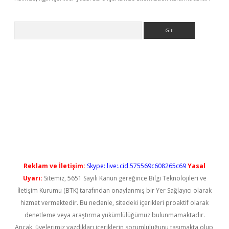
Arama
iriş
Reklam ve İletişim:
Skype: live:.cid.575569c608265c69
Yasal
Uyarı:
Sitemiz, 5651 Sayılı Kanun gereğince Bilgi Teknolojileri ve
İletişim Kurumu (BTK) tarafından onaylanmış bir Yer Sağlayıcı olarak
hizmet vermektedir. Bu nedenle, sitedeki içerikleri proaktif olarak
denetleme veya araştırma yükümlülüğümüz bulunmamaktadır.
Ancak, üyelerimiz yazdıkları içeriklerin sorumluluğunu taşımakta olup,