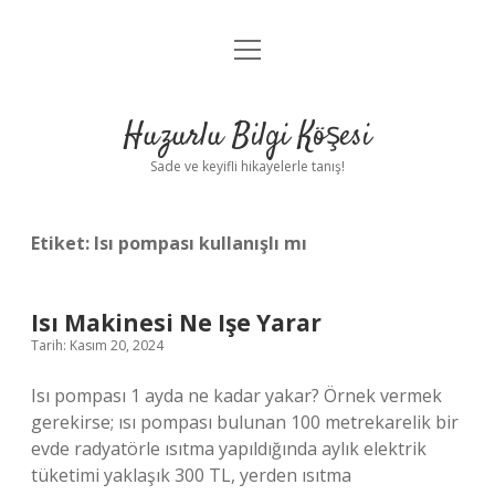
menüyü
Anasayfa
aç
Gizlilik Politikası
Huzurlu Bilgi Köşesi
Yasal Uyarı
Sade ve keyifli hikayelerle tanış!
Hakkımızda
Etiket:
Isı pompası kullanışlı mı
Isı Makinesi Ne Işe Yarar
Tarih: Kasım 20, 2024
Isı pompası 1 ayda ne kadar yakar? Örnek vermek
gerekirse; ısı pompası bulunan 100 metrekarelik bir
evde radyatörle ısıtma yapıldığında aylık elektrik
tüketimi yaklaşık 300 TL, yerden ısıtma