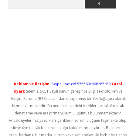
Arama
riş
Reklam ve İletişim:
Skype: live:.cid.575569c608265c69
Yasal
Uyarı:
Sitemiz, 5651 Sayılı Kanun gereğince Bilgi Teknolojileri ve
İletişim Kurumu (BTK) tarafından onaylanmış bir Yer Sağlayıcı olarak
hizmet vermektedir. Bu nedenle, sitedeki içerikleri proaktif olarak
denetleme veya araştırma yükümlülüğümüz bulunmamaktadır.
Ancak, üyelerimiz yazdıkları içeriklerin sorumluluğunu taşımakta olup,
siteye üye olarak bu sorumluluğu kabul etmiş sayılırlar. Bu internet
sitesi, herhangi bir marka, kurum veya şahıs şirketi ile hiçbir bağlantısı