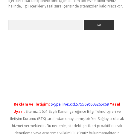
içerikleri,
backlinkpanelicomtr@gmail.com
adresine bildirmeniz
halinde, ilgili içerikler yasal süre içerisinde sitemizden kaldırılacaktır.
Arama
iriş
Reklam ve İletişim:
Skype: live:.cid.575569c608265c69
Yasal
Uyarı:
Sitemiz, 5651 Sayılı Kanun gereğince Bilgi Teknolojileri ve
İletişim Kurumu (BTK) tarafından onaylanmış bir Yer Sağlayıcı olarak
hizmet vermektedir. Bu nedenle, sitedeki içerikleri proaktif olarak
denetleme veya araştırma yükümlülüğümüz bulunmamaktadır.