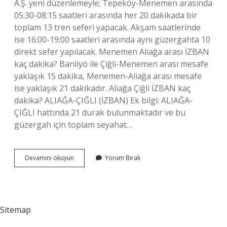
A.Ş. yeni düzenlemeyle; Tepeköy-Menemen arasında
05:30-08:15 saatleri arasında her 20 dakikada bir
toplam 13 tren seferi yapacak. Akşam saatlerinde
ise 16:00-19:00 saatleri arasında aynı güzergahta 10
direkt sefer yapılacak. Menemen Aliağa arası İZBAN
kaç dakika? Banliyö ile Çiğli-Menemen arası mesafe
yaklaşık 15 dakika, Menemen-Aliağa arası mesafe
ise yaklaşık 21 dakikadır. Aliağa Çiğli İZBAN kaç
dakika? ALIAĞA-ÇIĞLI (İZBAN) Ek bilgi: ALIAĞA-
ÇIĞLI hattında 21 durak bulunmaktadır ve bu
güzergah için toplam seyahat…
Aliağa
Devamını okuyun
Yorum Bırak
İZban
En
Son
Kaçta
Sitemap