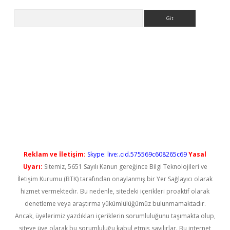
Arama
giriş
Reklam ve İletişim:
Skype: live:.cid.575569c608265c69
Yasal
Uyarı:
Sitemiz, 5651 Sayılı Kanun gereğince Bilgi Teknolojileri ve
İletişim Kurumu (BTK) tarafından onaylanmış bir Yer Sağlayıcı olarak
hizmet vermektedir. Bu nedenle, sitedeki içerikleri proaktif olarak
denetleme veya araştırma yükümlülüğümüz bulunmamaktadır.
Ancak, üyelerimiz yazdıkları içeriklerin sorumluluğunu taşımakta olup,
siteye üye olarak bu sorumluluğu kabul etmiş sayılırlar. Bu internet