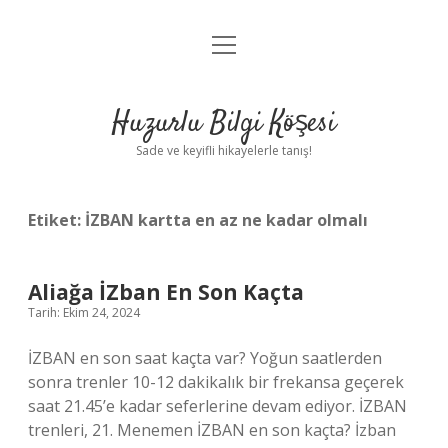
menüyü
Anasayfa
aç
Gizlilik Politikası
Huzurlu Bilgi Köşesi
Yasal Uyarı
Sade ve keyifli hikayelerle tanış!
Hakkımızda
Etiket:
İZBAN kartta en az ne kadar olmalı
Aliağa İZban En Son Kaçta
Tarih: Ekim 24, 2024
İZBAN en son saat kaçta var? Yoğun saatlerden
sonra trenler 10-12 dakikalık bir frekansa geçerek
saat 21.45’e kadar seferlerine devam ediyor. İZBAN
trenleri, 21. Menemen İZBAN en son kaçta? İzban