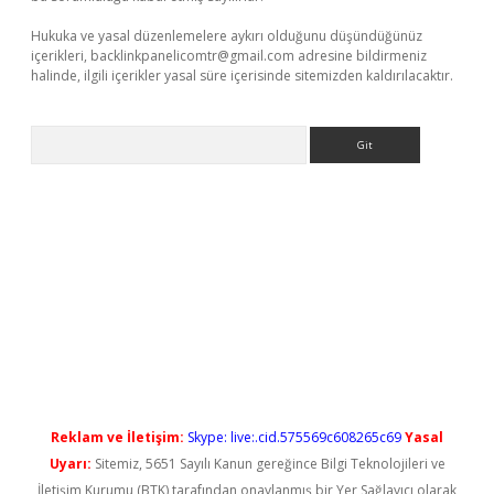
Hukuka ve yasal düzenlemelere aykırı olduğunu düşündüğünüz
içerikleri,
backlinkpanelicomtr@gmail.com
adresine bildirmeniz
halinde, ilgili içerikler yasal süre içerisinde sitemizden kaldırılacaktır.
Arama
iriş
Reklam ve İletişim:
Skype: live:.cid.575569c608265c69
Yasal
Uyarı:
Sitemiz, 5651 Sayılı Kanun gereğince Bilgi Teknolojileri ve
İletişim Kurumu (BTK) tarafından onaylanmış bir Yer Sağlayıcı olarak