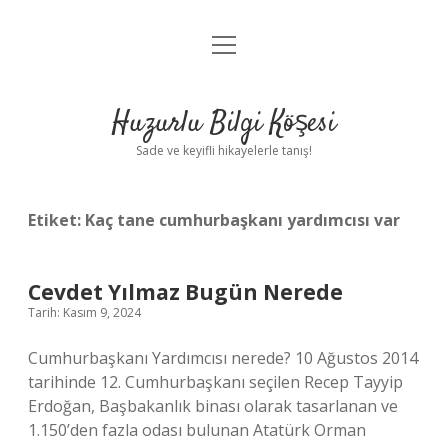
menüyü
Anasayfa
aç
Gizlilik Politikası
Huzurlu Bilgi Köşesi
Yasal Uyarı
Sade ve keyifli hikayelerle tanış!
Hakkımızda
Etiket:
Kaç tane cumhurbaşkanı yardımcısı var
Cevdet Yılmaz Bugün Nerede
Tarih: Kasım 9, 2024
Cumhurbaşkanı Yardımcısı nerede? 10 Ağustos 2014
tarihinde 12. Cumhurbaşkanı seçilen Recep Tayyip
Erdoğan, Başbakanlık binası olarak tasarlanan ve
1.150’den fazla odası bulunan Atatürk Orman