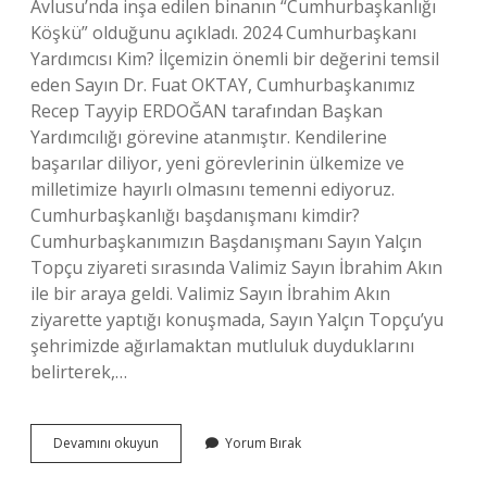
Avlusu’nda inşa edilen binanın “Cumhurbaşkanlığı
Köşkü” olduğunu açıkladı. 2024 Cumhurbaşkanı
Yardımcısı Kim? İlçemizin önemli bir değerini temsil
eden Sayın Dr. Fuat OKTAY, Cumhurbaşkanımız
Recep Tayyip ERDOĞAN tarafından Başkan
Yardımcılığı görevine atanmıştır. Kendilerine
başarılar diliyor, yeni görevlerinin ülkemize ve
milletimize hayırlı olmasını temenni ediyoruz.
Cumhurbaşkanlığı başdanışmanı kimdir?
Cumhurbaşkanımızın Başdanışmanı Sayın Yalçın
Topçu ziyareti sırasında Valimiz Sayın İbrahim Akın
ile bir araya geldi. Valimiz Sayın İbrahim Akın
ziyarette yaptığı konuşmada, Sayın Yalçın Topçu’yu
şehrimizde ağırlamaktan mutluluk duyduklarını
belirterek,…
Cevdet
Devamını okuyun
Yorum Bırak
Yılmaz
Bugün