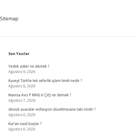
Nerede
Sitemap
Sidebar
Son Yazılar
Yedek asker ne demek ?
Ağustos 9, 2026
Kuveyt Türk’te tek seferlik işlem limiti nedir ?
Ağustos 8, 2026
Manisa Avcı P MNG K ÇVŞ ne demek ?
Ağustos 7, 2026
dövizli avanslar enflasyon düzeltmesine tabi midir ?
Ağustos 6, 2026
Kur’an nasıl başlar ?
Ağustos 6, 2026