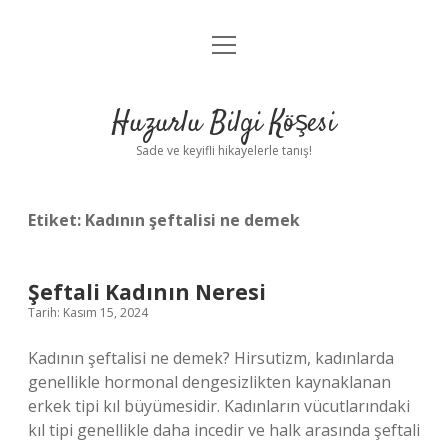
menüyü
Anasayfa
aç
Gizlilik Politikası
Huzurlu Bilgi Köşesi
Yasal Uyarı
Sade ve keyifli hikayelerle tanış!
Hakkımızda
Etiket:
Kadının şeftalisi ne demek
Şeftali Kadının Neresi
Tarih: Kasım 15, 2024
Kadının şeftalisi ne demek? Hirsutizm, kadınlarda
genellikle hormonal dengesizlikten kaynaklanan
erkek tipi kıl büyümesidir. Kadınların vücutlarındaki
kıl tipi genellikle daha incedir ve halk arasında şeftali