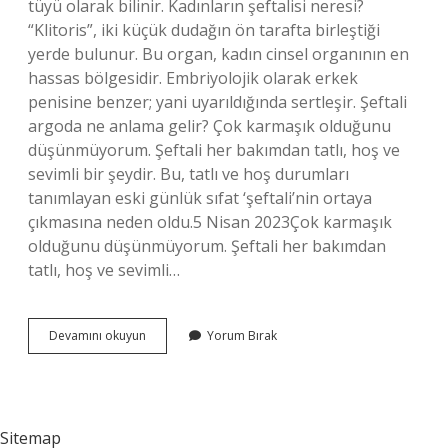
tüyü olarak bilinir. Kadınların şeftalisi neresi?
“Klitoris”, iki küçük dudağın ön tarafta birleştiği
yerde bulunur. Bu organ, kadın cinsel organının en
hassas bölgesidir. Embriyolojik olarak erkek
penisine benzer; yani uyarıldığında sertleşir. Şeftali
argoda ne anlama gelir? Çok karmaşık olduğunu
düşünmüyorum. Şeftali her bakımdan tatlı, hoş ve
sevimli bir şeydir. Bu, tatlı ve hoş durumları
tanımlayan eski günlük sıfat ‘şeftali’nin ortaya
çıkmasına neden oldu.5 Nisan 2023Çok karmaşık
olduğunu düşünmüyorum. Şeftali her bakımdan
tatlı, hoş ve sevimli…
Şeftali
Devamını okuyun
Yorum Bırak
Kadının
Neresi
Sitemap