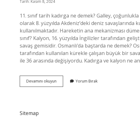
Tarih: Kasım 8, 2024
11. sınıf tarih kadırga ne demek? Galley, çoğunlukla 
olarak 8. yüzyılda Akdeniz’deki deniz savaşlarında kul
kullanılmaktadır. Hareketin ana mekanizması dümend
sınıf? Kalyon, 16. yüzyılda İngilizler tarafından geliş
savaş gemisidir. Osmanlı’da baştarda ne demek? O
tarafından kullanılan kürekle çalışan büyük bir sava
ile 36 arasında değişiyordu. Kadırga ve kalyon ne a
Tarihte
Devamını okuyun
Yorum Bırak
Çektiri
Ne
Demek
Sitemap