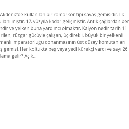
Akdeniz’de kullanılan bir römorkör tipi savaş gemisidir. İlk
lanılmıştır. 17. yüzyıla kadar gelişmiştir. Antik çağlardan ber
ir ve yelken buna yardımcı olmaktır. Kalyon nedir tarih 11
tirilen, rüzgar gücüyle çalışan, üç direkli, büyük bir yelkenli
smanlı İmparatorluğu donanmasının üst düzey komutanları
ş gemisi. Her koltukta beş veya yedi kürekçi vardı ve sayı 26
nlama gelir? Açık…