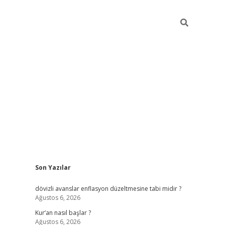
Sidebar
Son Yazılar
ilbet giriş
dövizli avanslar enflasyon düzeltmesine tabi midir ?
Ağustos 6, 2026
Kur’an nasıl başlar ?
Ağustos 6, 2026