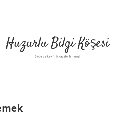
Huzurlu Bilgi Köşesi
Sade ve keyifli hikayelerle tanış!
Demek