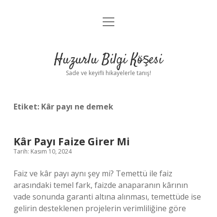
menüyü
Anasayfa
aç
Gizlilik Politikası
Huzurlu Bilgi Köşesi
Yasal Uyarı
Sade ve keyifli hikayelerle tanış!
Hakkımızda
Etiket:
Kâr payı ne demek
Kâr Payı Faize Girer Mi
Tarih: Kasım 10, 2024
Faiz ve kâr payı aynı şey mi? Temettü ile faiz
arasındaki temel fark, faizde anaparanın kârının
vade sonunda garanti altına alınması, temettüde ise
gelirin desteklenen projelerin verimliliğine göre