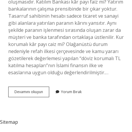
oluşmasıdır. Katılım Bankası kâr payı faiz mi? Yatırım
bankalarının çalışma prensibinde bir çıkar yoktur.
Tasarruf sahibinin hesabı sadece ticaret ve sanayi
gibi alanlara yatırılan paranın kârını yansıtır. Aynı
şekilde paranın işlenmesi sırasında oluşan zarar da
müşteri ve banka tarafından ortaklaşa üstlenilir. Kur
korumalı kâr payı caiz mi? Olağanüstü durum
nedeniyle refah ilkesi çerçevesinde ve kamu yararı
gözetilerek değerlemesi yapılan “döviz korumalı TL
katılma hesapları”nın İslami finansın ilke ve
esaslarına uygun olduğu değerlendirilmiştir.…
Kâr
Devamını okuyun
Yorum Bırak
Payı
Faize
Girer
Mi
Sitemap