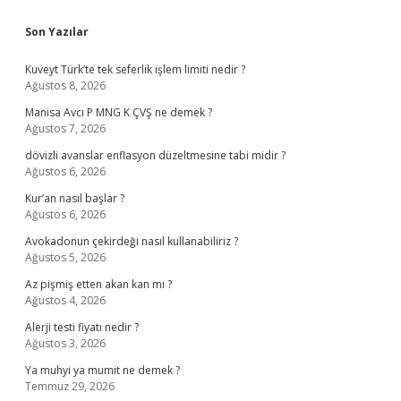
Sidebar
Son Yazılar
Kuveyt Türk’te tek seferlik işlem limiti nedir ?
Ağustos 8, 2026
Manisa Avcı P MNG K ÇVŞ ne demek ?
Ağustos 7, 2026
dövizli avanslar enflasyon düzeltmesine tabi midir ?
Ağustos 6, 2026
Kur’an nasıl başlar ?
Ağustos 6, 2026
Avokadonun çekirdeği nasıl kullanabiliriz ?
Ağustos 5, 2026
Az pişmiş etten akan kan mı ?
Ağustos 4, 2026
Alerji testi fiyatı nedir ?
Ağustos 3, 2026
Ya muhyi ya mumit ne demek ?
Temmuz 29, 2026