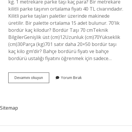
kg. 1 metrekare parke taşı kaç para? Bir metrekare
kilitli parke taşının ortalama fiyatı 40 TL civarındadır.
Kilitli parke taşları paletler üzerinde makinede
üretilir. Bir palette ortalama 15 adet bulunur. 70’lik
bordür kaç kilodur? Bordür Taşı 70 cmTeknik
BilgilerGenişlik üst (cm)12Uzunluk (cm)70Yükseklik
(cm)30Parça (kg)701 satır daha 20×50 bordür taşı
kaç kilo gm’dir? Bahçe bordürü fiyatı ve bahçe
bordürü ustalığı fiyatını öğrenmek için sadece…
Bordür
Devamını okuyun
Yorum Bırak
Taşı
Fiyatı
Ne
Kadar
Sitemap