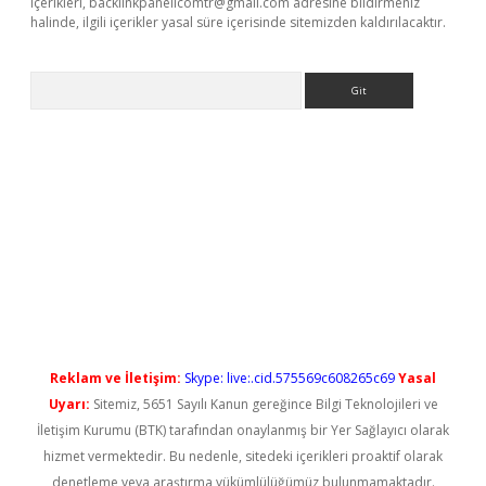
içerikleri,
backlinkpanelicomtr@gmail.com
adresine bildirmeniz
halinde, ilgili içerikler yasal süre içerisinde sitemizden kaldırılacaktır.
Arama
iriş
Reklam ve İletişim:
Skype: live:.cid.575569c608265c69
Yasal
Uyarı:
Sitemiz, 5651 Sayılı Kanun gereğince Bilgi Teknolojileri ve
İletişim Kurumu (BTK) tarafından onaylanmış bir Yer Sağlayıcı olarak
hizmet vermektedir. Bu nedenle, sitedeki içerikleri proaktif olarak
denetleme veya araştırma yükümlülüğümüz bulunmamaktadır.