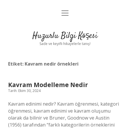
menüyü
Anasayfa
aç
Gizlilik Politikası
Huzurlu Bilgi Köşesi
Yasal Uyarı
Sade ve keyifli hikayelerle tanış!
Hakkımızda
Etiket:
Kavram nedir örnekleri
Kavram Modelleme Nedir
Tarih: Ekim 30, 2024
Kavram edinimi nedir? Kavram öğrenmesi, kategori
öğrenmesi, kavram edinimi ve kavram oluşumu
olarak da bilinir ve Bruner, Goodnow ve Austin
(1956) tarafından “farklı kategorilerin örneklerini