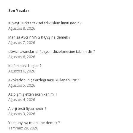
Sidebar
Son Yazılar
Kuveyt Türk’te tek seferlik işlem limiti nedir ?
Ağustos 8, 2026
Manisa Avcı P MNG K ÇVŞ ne demek ?
Ağustos 7, 2026
dövizli avanslar enflasyon düzeltmesine tabi midir ?
Ağustos 6, 2026
Kur’an nasıl başlar ?
Ağustos 6, 2026
Avokadonun çekirdeği nasıl kullanabiliriz ?
Ağustos 5, 2026
Az pişmiş etten akan kan mı ?
Ağustos 4, 2026
Alerji testi fiyatı nedir ?
Ağustos 3, 2026
Ya muhyi ya mumit ne demek ?
Temmuz 29, 2026