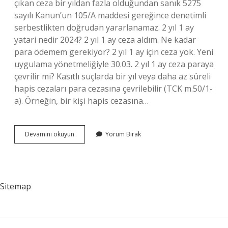
çıkan ceza bir yıldan fazla olduğundan sanık 5275
sayılı Kanun’un 105/A maddesi gereğince denetimli
serbestlikten doğrudan yararlanamaz. 2 yıl 1 ay
yatari nedir 2024? 2 yıl 1 ay ceza aldım. Ne kadar
para ödemem gerekiyor? 2 yıl 1 ay için ceza yok. Yeni
uygulama yönetmeliğiyle 30.03. 2 yıl 1 ay ceza paraya
çevrilir mi? Kasıtlı suçlarda bir yıl veya daha az süreli
hapis cezaları para cezasına çevrilebilir (TCK m.50/1-
a). Örneğin, bir kişi hapis cezasına…
Asliye
Devamını okuyun
Yorum Bırak
Ceza
Mahkemesi
2
Yıl
Ceza
Sitemap
Alan
Ne
Kadar
Yatar