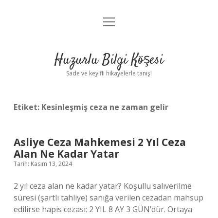
menüyü
Anasayfa
aç
Gizlilik Politikası
Huzurlu Bilgi Köşesi
Yasal Uyarı
Sade ve keyifli hikayelerle tanış!
Hakkımızda
Etiket:
Kesinleşmiş ceza ne zaman gelir
Asliye Ceza Mahkemesi 2 Yıl Ceza
Alan Ne Kadar Yatar
Tarih: Kasım 13, 2024
2 yıl ceza alan ne kadar yatar? Koşullu salıverilme
süresi (şartlı tahliye) sanığa verilen cezadan mahsup
edilirse hapis cezası: 2 YIL 8 AY 3 GÜN’dür. Ortaya