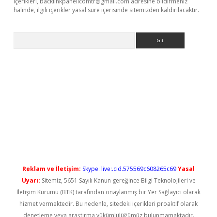
içerikleri,
backlinkpanelicomtr@gmail.com
adresine bildirmeniz
halinde, ilgili içerikler yasal süre içerisinde sitemizden kaldırılacaktır.
Arama
iriş
Reklam ve İletişim:
Skype: live:.cid.575569c608265c69
Yasal
Uyarı:
Sitemiz, 5651 Sayılı Kanun gereğince Bilgi Teknolojileri ve
İletişim Kurumu (BTK) tarafından onaylanmış bir Yer Sağlayıcı olarak
hizmet vermektedir. Bu nedenle, sitedeki içerikleri proaktif olarak
denetleme veya araştırma yükümlülüğümüz bulunmamaktadır.