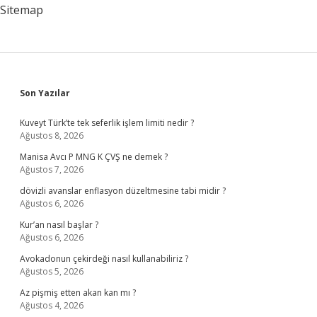
Sitemap
Sidebar
Son Yazılar
Kuveyt Türk’te tek seferlik işlem limiti nedir ?
Ağustos 8, 2026
Manisa Avcı P MNG K ÇVŞ ne demek ?
Ağustos 7, 2026
dövizli avanslar enflasyon düzeltmesine tabi midir ?
Ağustos 6, 2026
Kur’an nasıl başlar ?
Ağustos 6, 2026
Avokadonun çekirdeği nasıl kullanabiliriz ?
Ağustos 5, 2026
Az pişmiş etten akan kan mı ?
Ağustos 4, 2026