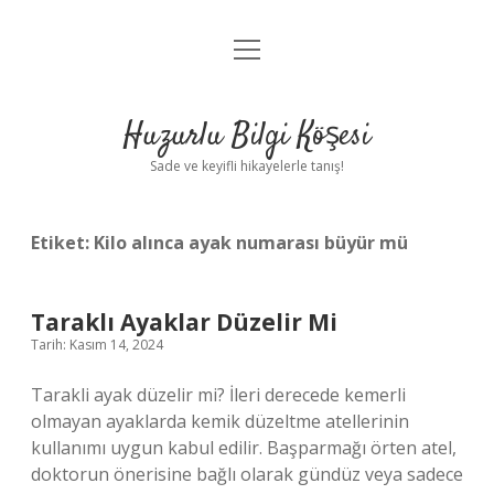
menüyü
Anasayfa
aç
Gizlilik Politikası
Huzurlu Bilgi Köşesi
Yasal Uyarı
Sade ve keyifli hikayelerle tanış!
Hakkımızda
Etiket:
Kilo alınca ayak numarası büyür mü
Taraklı Ayaklar Düzelir Mi
Tarih: Kasım 14, 2024
Tarakli ayak düzelir mi? İleri derecede kemerli
olmayan ayaklarda kemik düzeltme atellerinin
kullanımı uygun kabul edilir. Başparmağı örten atel,
doktorun önerisine bağlı olarak gündüz veya sadece