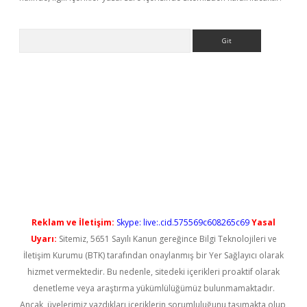
Arama
riş
Reklam ve İletişim:
Skype: live:.cid.575569c608265c69
Yasal
Uyarı:
Sitemiz, 5651 Sayılı Kanun gereğince Bilgi Teknolojileri ve
İletişim Kurumu (BTK) tarafından onaylanmış bir Yer Sağlayıcı olarak
hizmet vermektedir. Bu nedenle, sitedeki içerikleri proaktif olarak
denetleme veya araştırma yükümlülüğümüz bulunmamaktadır.
Ancak, üyelerimiz yazdıkları içeriklerin sorumluluğunu taşımakta olup,