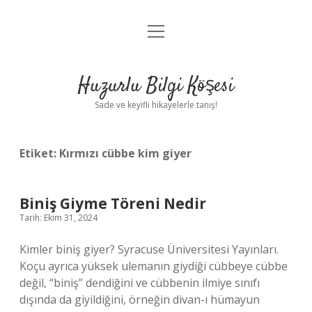
menüyü
Anasayfa
aç
Gizlilik Politikası
Huzurlu Bilgi Köşesi
Yasal Uyarı
Sade ve keyifli hikayelerle tanış!
Hakkımızda
Etiket:
Kırmızı cübbe kim giyer
Biniş Giyme Töreni Nedir
Tarih: Ekim 31, 2024
Kimler biniş giyer? Syracuse Üniversitesi Yayınları.
Koçu ayrıca yüksek ulemanın giydiği cübbeye cübbe
değil, “biniş” dendiğini ve cübbenin ilmiye sınıfı
dışında da giyildiğini, örneğin divan-ı hümayun