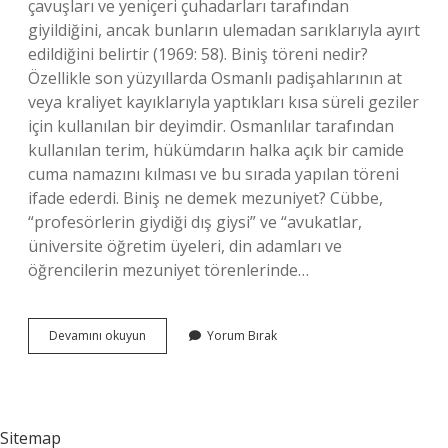
çavuşları ve yeniçeri çuhadarları tarafından
giyildiğini, ancak bunların ulemadan sarıklarıyla ayırt
edildiğini belirtir (1969: 58). Biniş töreni nedir?
Özellikle son yüzyıllarda Osmanlı padişahlarının at
veya kraliyet kayıklarıyla yaptıkları kısa süreli geziler
için kullanılan bir deyimdir. Osmanlılar tarafından
kullanılan terim, hükümdarın halka açık bir camide
cuma namazını kılması ve bu sırada yapılan töreni
ifade ederdi. Biniş ne demek mezuniyet? Cübbe,
“profesörlerin giydiği dış giysi” ve “avukatlar,
üniversite öğretim üyeleri, din adamları ve
öğrencilerin mezuniyet törenlerinde…
Biniş
Devamını okuyun
Yorum Bırak
Giyme
Töreni
Nedir
Sitemap