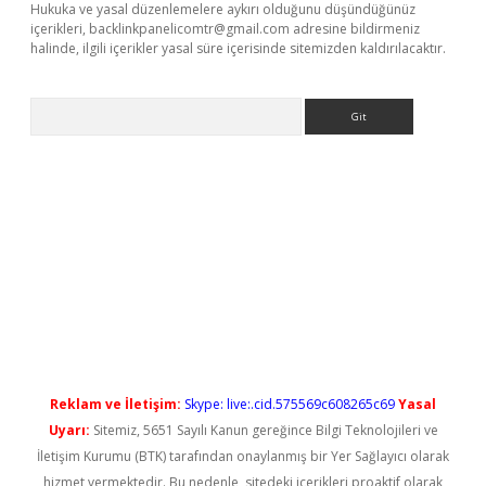
Hukuka ve yasal düzenlemelere aykırı olduğunu düşündüğünüz
içerikleri,
backlinkpanelicomtr@gmail.com
adresine bildirmeniz
halinde, ilgili içerikler yasal süre içerisinde sitemizden kaldırılacaktır.
Arama
iriş
Reklam ve İletişim:
Skype: live:.cid.575569c608265c69
Yasal
Uyarı:
Sitemiz, 5651 Sayılı Kanun gereğince Bilgi Teknolojileri ve
İletişim Kurumu (BTK) tarafından onaylanmış bir Yer Sağlayıcı olarak
hizmet vermektedir. Bu nedenle, sitedeki içerikleri proaktif olarak