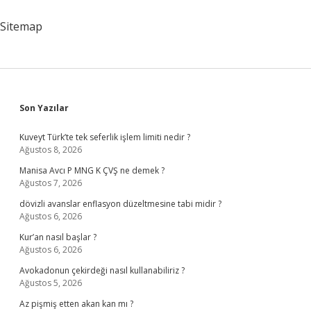
Sitemap
Sidebar
Son Yazılar
Kuveyt Türk’te tek seferlik işlem limiti nedir ?
Ağustos 8, 2026
Manisa Avcı P MNG K ÇVŞ ne demek ?
Ağustos 7, 2026
dövizli avanslar enflasyon düzeltmesine tabi midir ?
Ağustos 6, 2026
Kur’an nasıl başlar ?
Ağustos 6, 2026
Avokadonun çekirdeği nasıl kullanabiliriz ?
Ağustos 5, 2026
Az pişmiş etten akan kan mı ?