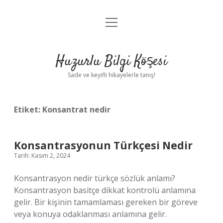
menüyü
Anasayfa
aç
Gizlilik Politikası
Huzurlu Bilgi Köşesi
Yasal Uyarı
Sade ve keyifli hikayelerle tanış!
Hakkımızda
Etiket:
Konsantrat nedir
Konsantrasyonun Türkçesi Nedir
Tarih: Kasım 2, 2024
Konsantrasyon nedir türkçe sözlük anlamı?
Konsantrasyon basitçe dikkat kontrolü anlamına
gelir. Bir kişinin tamamlaması gereken bir göreve
veya konuya odaklanması anlamına gelir.