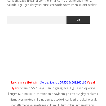
içerikleri,
backlinkpanelicomtr@gmail.com
adresine bildirmeniz
halinde, ilgili içerikler yasal süre içerisinde sitemizden kaldırılacaktır.
Arama
iriş
Reklam ve İletişim:
Skype: live:.cid.575569c608265c69
Yasal
Uyarı:
Sitemiz, 5651 Sayılı Kanun gereğince Bilgi Teknolojileri ve
İletişim Kurumu (BTK) tarafından onaylanmış bir Yer Sağlayıcı olarak
hizmet vermektedir. Bu nedenle, sitedeki içerikleri proaktif olarak
denetleme veya araştırma yükümlülüğümüz bulunmamaktadır.