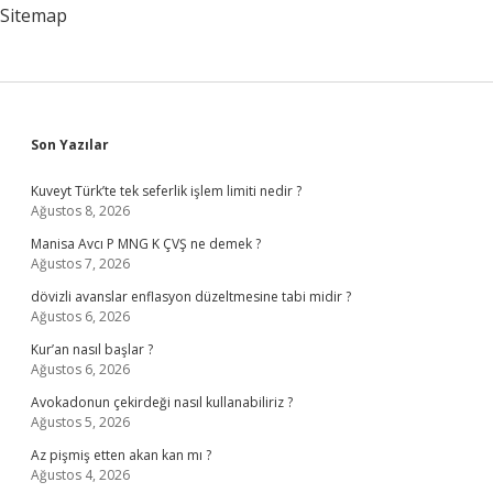
Sitemap
Sidebar
Son Yazılar
Kuveyt Türk’te tek seferlik işlem limiti nedir ?
Ağustos 8, 2026
Manisa Avcı P MNG K ÇVŞ ne demek ?
Ağustos 7, 2026
dövizli avanslar enflasyon düzeltmesine tabi midir ?
Ağustos 6, 2026
Kur’an nasıl başlar ?
Ağustos 6, 2026
Avokadonun çekirdeği nasıl kullanabiliriz ?
Ağustos 5, 2026
Az pişmiş etten akan kan mı ?
Ağustos 4, 2026