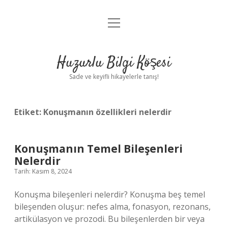
menüyü
Anasayfa
aç
Gizlilik Politikası
Huzurlu Bilgi Köşesi
Yasal Uyarı
Sade ve keyifli hikayelerle tanış!
Hakkımızda
Etiket:
Konuşmanın özellikleri nelerdir
Konuşmanın Temel Bileşenleri
Nelerdir
Tarih: Kasım 8, 2024
Konuşma bileşenleri nelerdir? Konuşma beş temel
bileşenden oluşur: nefes alma, fonasyon, rezonans,
artikülasyon ve prozodi. Bu bileşenlerden bir veya