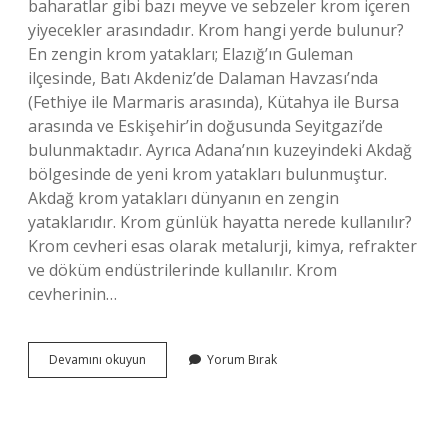
baharatlar gibi bazı meyve ve sebzeler krom içeren
yiyecekler arasındadır. Krom hangi yerde bulunur?
En zengin krom yatakları; Elazığ’ın Guleman
ilçesinde, Batı Akdeniz’de Dalaman Havzası’nda
(Fethiye ile Marmaris arasında), Kütahya ile Bursa
arasında ve Eskişehir’in doğusunda Seyitgazi’de
bulunmaktadır. Ayrıca Adana’nın kuzeyindeki Akdağ
bölgesinde de yeni krom yatakları bulunmuştur.
Akdağ krom yatakları dünyanın en zengin
yataklarıdır. Krom günlük hayatta nerede kullanılır?
Krom cevheri esas olarak metalurji, kimya, refrakter
ve döküm endüstrilerinde kullanılır. Krom
cevherinin…
Krom
Devamını okuyun
Yorum Bırak
Minerali
Nerede
Bulunur