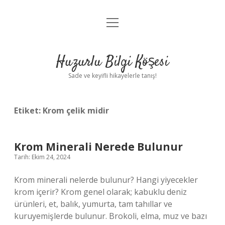
menüyü
Anasayfa
aç
Gizlilik Politikası
Huzurlu Bilgi Köşesi
Yasal Uyarı
Sade ve keyifli hikayelerle tanış!
Hakkımızda
Etiket:
Krom çelik midir
Krom Minerali Nerede Bulunur
Tarih: Ekim 24, 2024
Krom minerali nelerde bulunur? Hangi yiyecekler
krom içerir? Krom genel olarak; kabuklu deniz
ürünleri, et, balık, yumurta, tam tahıllar ve
kuruyemişlerde bulunur. Brokoli, elma, muz ve bazı