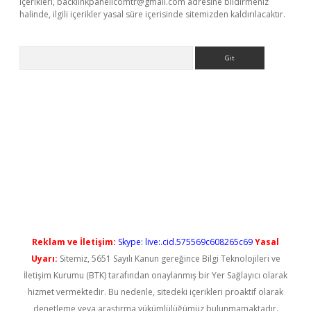
içerikleri,
backlinkpanelicomtr@gmail.com
adresine bildirmeniz
halinde, ilgili içerikler yasal süre içerisinde sitemizden kaldırılacaktır.
Arama
lbet giriş
Reklam ve İletişim:
Skype: live:.cid.575569c608265c69
Yasal
Uyarı:
Sitemiz, 5651 Sayılı Kanun gereğince Bilgi Teknolojileri ve
İletişim Kurumu (BTK) tarafından onaylanmış bir Yer Sağlayıcı olarak
hizmet vermektedir. Bu nedenle, sitedeki içerikleri proaktif olarak
denetleme veya araştırma yükümlülüğümüz bulunmamaktadır.