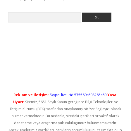
Arama
iriş
Reklam ve İletişim:
Skype: live:.cid.575569c608265c69
Yasal
Uyarı:
Sitemiz, 5651 Sayılı Kanun gereğince Bilgi Teknolojileri ve
İletişim Kurumu (BTK) tarafından onaylanmış bir Yer Sağlayıcı olarak
hizmet vermektedir. Bu nedenle, sitedeki içerikleri proaktif olarak
denetleme veya araştırma yükümlülüğümüz bulunmamaktadır.
Ancak, üyelerimiz yazdıkları içeriklerin sorumluluğunu taşımakta olup,