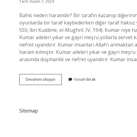
Tarih: Kasım 7, 2024
Bahis neden haramdır? Bir tarafın kazanıp diğerini
oyunlarda bir taraf kaybederken diğer taraf haksız 
555; İbn Kudâme, el-Mughnî, IV, 194). Kumar niye h
Kumar aileleri yıkar ve gayri meşru yollarla serve
nefret uyandırır. Kumar insanları Allah’ı anmaktan
haram kılmıştır. Kumar aileleri yıkar ve gayri meşr
arasında düşmanlık ve nefret uyandırır. Kumar insan
Bahis
Devamını okuyun
Yorum Bırak
Niye
Haram
Sitemap