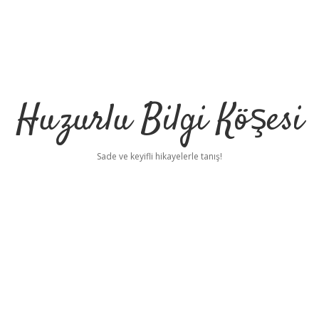
Huzurlu Bilgi Köşesi
Sade ve keyifli hikayelerle tanış!