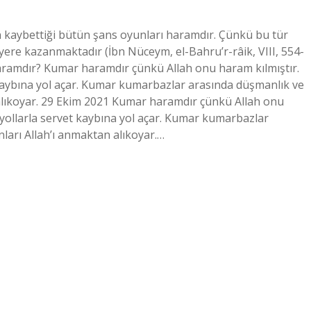
n kaybettiği bütün şans oyunları haramdır. Çünkü bu tür
yere kazanmaktadır (İbn Nüceym, el-Bahru’r-râik, VIII, 554-
aramdır? Kumar haramdır çünkü Allah onu haram kılmıştır.
t kaybına yol açar. Kumar kumarbazlar arasında düşmanlık ve
 alıkoyar. 29 Ekim 2021 Kumar haramdır çünkü Allah onu
u yollarla servet kaybına yol açar. Kumar kumarbazlar
ları Allah’ı anmaktan alıkoyar.…