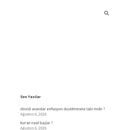
Sidebar
Son Yazılar
ilbet giriş
dövizli avanslar enflasyon düzeltmesine tabi midir ?
Ağustos 6, 2026
Kur’an nasıl başlar ?
Ağustos 6, 2026