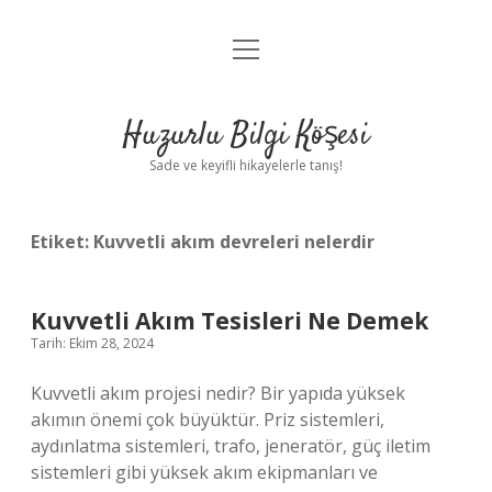
menüyü
Anasayfa
aç
Gizlilik Politikası
Huzurlu Bilgi Köşesi
Yasal Uyarı
Sade ve keyifli hikayelerle tanış!
Hakkımızda
Etiket:
Kuvvetli akım devreleri nelerdir
Kuvvetli Akım Tesisleri Ne Demek
Tarih: Ekim 28, 2024
Kuvvetli akım projesi nedir? Bir yapıda yüksek
akımın önemi çok büyüktür. Priz sistemleri,
aydınlatma sistemleri, trafo, jeneratör, güç iletim
sistemleri gibi yüksek akım ekipmanları ve