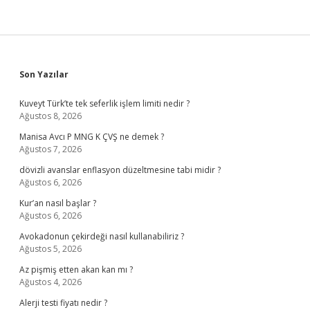
Sidebar
Son Yazılar
Kuveyt Türk’te tek seferlik işlem limiti nedir ?
Ağustos 8, 2026
Manisa Avcı P MNG K ÇVŞ ne demek ?
Ağustos 7, 2026
dövizli avanslar enflasyon düzeltmesine tabi midir ?
Ağustos 6, 2026
Kur’an nasıl başlar ?
Ağustos 6, 2026
Avokadonun çekirdeği nasıl kullanabiliriz ?
Ağustos 5, 2026
Az pişmiş etten akan kan mı ?
Ağustos 4, 2026
Alerji testi fiyatı nedir ?