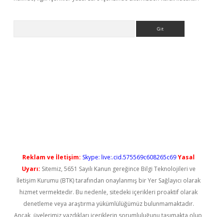
Arama
iriş
Reklam ve İletişim:
Skype: live:.cid.575569c608265c69
Yasal
Uyarı:
Sitemiz, 5651 Sayılı Kanun gereğince Bilgi Teknolojileri ve
İletişim Kurumu (BTK) tarafından onaylanmış bir Yer Sağlayıcı olarak
hizmet vermektedir. Bu nedenle, sitedeki içerikleri proaktif olarak
denetleme veya araştırma yükümlülüğümüz bulunmamaktadır.
Ancak, üyelerimiz yazdıkları içeriklerin sorumluluğunu taşımakta olup,