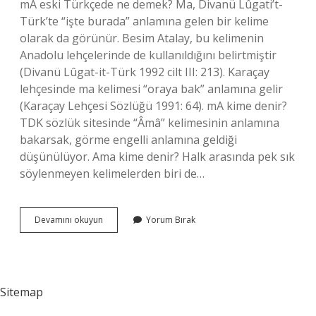
mA eski Türkçede ne demek? Ma, Divanü Lûgati’t-
Türk’te “işte burada” anlamına gelen bir kelime
olarak da görünür. Besim Atalay, bu kelimenin
Anadolu lehçelerinde de kullanıldığını belirtmiştir
(Divanü Lûgat-it-Türk 1992 cilt III: 213). Karaçay
lehçesinde ma kelimesi “oraya bak” anlamına gelir
(Karaçay Lehçesi Sözlüğü 1991: 64). mA kime denir?
TDK sözlük sitesinde “Âmâ” kelimesinin anlamına
bakarsak, görme engelli anlamına geldiği
düşünülüyor. Ama kime denir? Halk arasında pek sık
söylenmeyen kelimelerden biri de…
Tdk
Devamını okuyun
Yorum Bırak
Ma
Ne
Demek
Sitemap