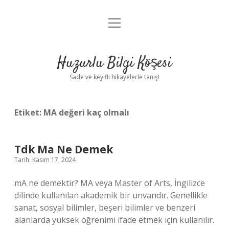
menüyü
Anasayfa
aç
Gizlilik Politikası
Huzurlu Bilgi Köşesi
Yasal Uyarı
Sade ve keyifli hikayelerle tanış!
Hakkımızda
Etiket:
MA değeri kaç olmalı
Tdk Ma Ne Demek
Tarih: Kasım 17, 2024
mA ne demektir? MA veya Master of Arts, İngilizce
dilinde kullanılan akademik bir unvandır. Genellikle
sanat, sosyal bilimler, beşeri bilimler ve benzeri
alanlarda yüksek öğrenimi ifade etmek için kullanılır.