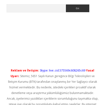
Arama
iriş
Reklam ve İletişim:
Skype: live:.cid.575569c608265c69
Yasal
Uyarı:
Sitemiz, 5651 Sayılı Kanun gereğince Bilgi Teknolojileri ve
İletişim Kurumu (BTK) tarafından onaylanmış bir Yer Sağlayıcı olarak
hizmet vermektedir. Bu nedenle, sitedeki içerikleri proaktif olarak
denetleme veya araştırma yükümlülüğümüz bulunmamaktadır.
Ancak, üyelerimiz yazdıkları içeriklerin sorumluluğunu taşımakta olup,
siteye üye olarak bu sorumluluğu kabul etmiş sayılırlar. Bu internet