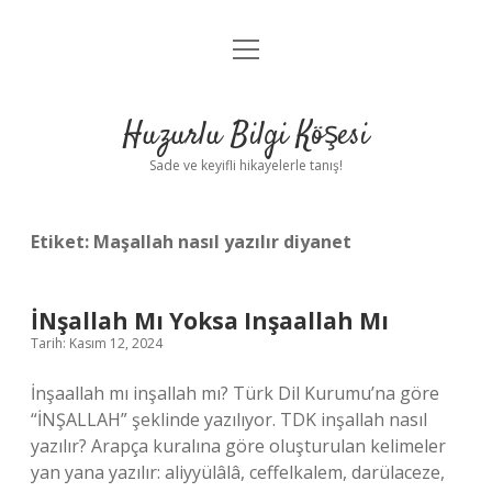
menüyü
Anasayfa
aç
Gizlilik Politikası
Huzurlu Bilgi Köşesi
Yasal Uyarı
Sade ve keyifli hikayelerle tanış!
Hakkımızda
Etiket:
Maşallah nasıl yazılır diyanet
İNşallah Mı Yoksa Inşaallah Mı
Tarih: Kasım 12, 2024
İnşaallah mı inşallah mı? Türk Dil Kurumu’na göre
“İNŞALLAH” şeklinde yazılıyor. TDK inşallah nasıl
yazılır? Arapça kuralına göre oluşturulan kelimeler
yan yana yazılır: aliyyülâlâ, ceffelkalem, darülaceze,