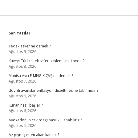
Sidebar
Son Yazılar
Yedek asker ne demek ?
Ağustos 9, 2026
Kuveyt Türk’te tek seferlik işlem limiti nedir ?
Ağustos 8, 2026
Manisa Avcı P MNG K ÇVŞ ne demek ?
Ağustos 7, 2026
dövizli avanslar enflasyon düzeltmesine tabi midir ?
Ağustos 6, 2026
Kur’an nasıl başlar ?
Ağustos 6, 2026
Avokadonun çekirdeği nasıl kullanabiliriz ?
Ağustos 5, 2026
Az pişmiş etten akan kan mı ?