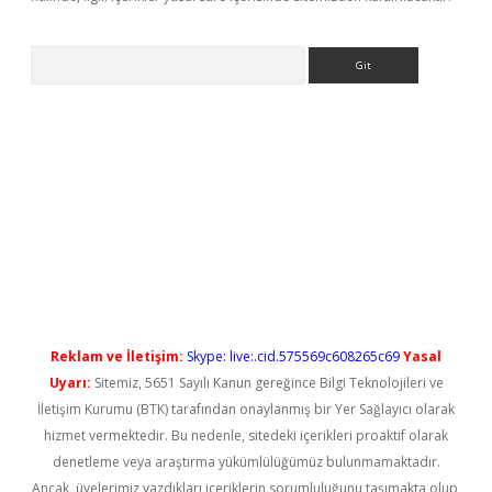
Arama
iriş
Reklam ve İletişim:
Skype: live:.cid.575569c608265c69
Yasal
Uyarı:
Sitemiz, 5651 Sayılı Kanun gereğince Bilgi Teknolojileri ve
İletişim Kurumu (BTK) tarafından onaylanmış bir Yer Sağlayıcı olarak
hizmet vermektedir. Bu nedenle, sitedeki içerikleri proaktif olarak
denetleme veya araştırma yükümlülüğümüz bulunmamaktadır.
Ancak, üyelerimiz yazdıkları içeriklerin sorumluluğunu taşımakta olup,