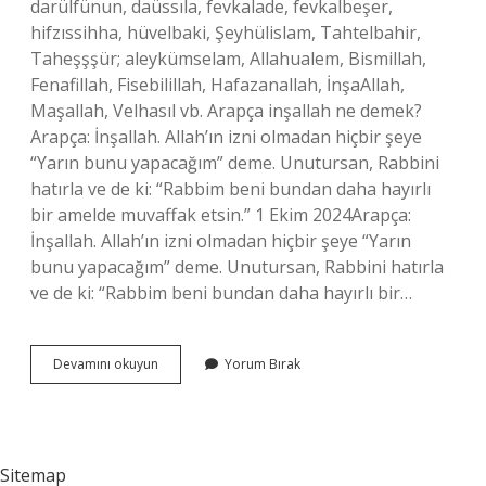
darülfünun, daüssıla, fevkalade, fevkalbeşer,
hifzıssihha, hüvelbaki, Şeyhülislam, Tahtelbahir,
Taheşşşür; aleykümselam, Allahualem, Bismillah,
Fenafillah, Fisebilillah, Hafazanallah, İnşaAllah,
Maşallah, Velhasıl vb. Arapça inşallah ne demek?
Arapça: İnşallah. Allah’ın izni olmadan hiçbir şeye
“Yarın bunu yapacağım” deme. Unutursan, Rabbini
hatırla ve de ki: “Rabbim beni bundan daha hayırlı
bir amelde muvaffak etsin.” 1 Ekim 2024Arapça:
İnşallah. Allah’ın izni olmadan hiçbir şeye “Yarın
bunu yapacağım” deme. Unutursan, Rabbini hatırla
ve de ki: “Rabbim beni bundan daha hayırlı bir…
İNşallah
Devamını okuyun
Yorum Bırak
Mı
Yoksa
Inşaallah
Mı
Sitemap