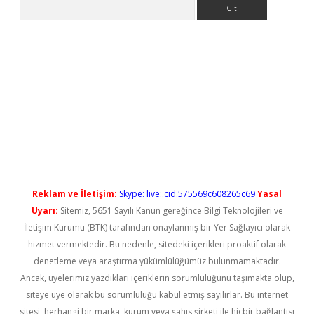
Arama
iriş
Reklam ve İletişim:
Skype: live:.cid.575569c608265c69
Yasal
Uyarı:
Sitemiz, 5651 Sayılı Kanun gereğince Bilgi Teknolojileri ve
İletişim Kurumu (BTK) tarafından onaylanmış bir Yer Sağlayıcı olarak
hizmet vermektedir. Bu nedenle, sitedeki içerikleri proaktif olarak
denetleme veya araştırma yükümlülüğümüz bulunmamaktadır.
Ancak, üyelerimiz yazdıkları içeriklerin sorumluluğunu taşımakta olup,
siteye üye olarak bu sorumluluğu kabul etmiş sayılırlar. Bu internet
sitesi, herhangi bir marka, kurum veya şahıs şirketi ile hiçbir bağlantısı