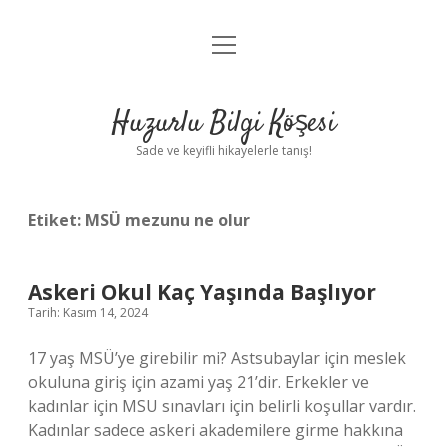
menüyü
Anasayfa
aç
Gizlilik Politikası
Huzurlu Bilgi Köşesi
Yasal Uyarı
Sade ve keyifli hikayelerle tanış!
Hakkımızda
Etiket:
MSÜ mezunu ne olur
Askeri Okul Kaç Yaşında Başlıyor
Tarih: Kasım 14, 2024
17 yaş MSÜ’ye girebilir mi? Astsubaylar için meslek
okuluna giriş için azami yaş 21’dir. Erkekler ve
kadınlar için MSU sınavları için belirli koşullar vardır.
Kadınlar sadece askeri akademilere girme hakkına