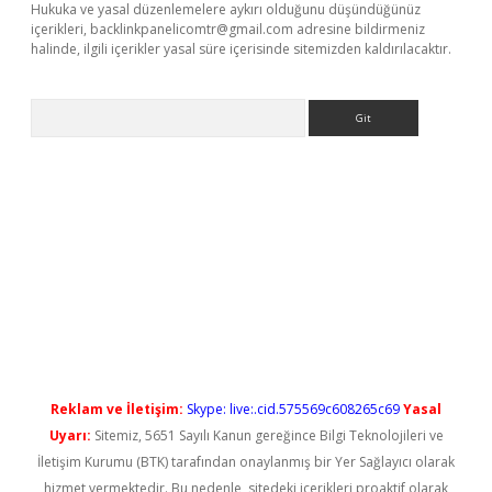
Hukuka ve yasal düzenlemelere aykırı olduğunu düşündüğünüz
içerikleri,
backlinkpanelicomtr@gmail.com
adresine bildirmeniz
halinde, ilgili içerikler yasal süre içerisinde sitemizden kaldırılacaktır.
Arama
iriş
Reklam ve İletişim:
Skype: live:.cid.575569c608265c69
Yasal
Uyarı:
Sitemiz, 5651 Sayılı Kanun gereğince Bilgi Teknolojileri ve
İletişim Kurumu (BTK) tarafından onaylanmış bir Yer Sağlayıcı olarak
hizmet vermektedir. Bu nedenle, sitedeki içerikleri proaktif olarak