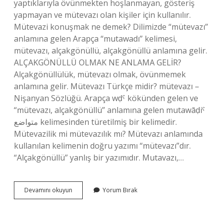
yaptıklarıyla övünmekten hoşlanmayan, gösteriş
yapmayan ve mütevazı olan kişiler için kullanılır.
Mütevazi konuşmak ne demek? Dilimizde “mütevazı”
anlamına gelen Arapça “mutawadı” kelimesi,
mütevazı, alçakgönüllü, alçakgönüllü anlamına gelir.
ALÇAKGÖNÜLLÜ OLMAK NE ANLAMA GELİR?
Alçakgönüllülük, mütevazı olmak, övünmemek
anlamına gelir. Mütevazı Türkçe midir? mütevazı –
Nişanyan Sözlüğü. Arapça wḍˁ kökünden gelen ve
“mütevazı, alçakgönüllü” anlamına gelen mutawāḍiˁ
متواضع kelimesinden türetilmiş bir kelimedir.
Mütevazilik mi mütevazılık mı? Mütevazı anlamında
kullanılan kelimenin doğru yazımı “mütevazı”dır.
“Alçakgönüllü” yanlış bir yazımıdır. Mutavazı,…
Mütevazılık
Devamını okuyun
Yorum Bırak
Ne
Demek
Tdk