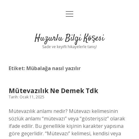
menüyü
Anasayfa
aç
Gizlilik Politikası
Huzurlu Bilgi Köşesi
Yasal Uyarı
Sade ve keyifli hikayelerle tanış!
Hakkımızda
Etiket:
Mübalağa nasıl yazılır
Mütevazılık Ne Demek Tdk
Tarih: Ocak 11, 2025
Mütevazılık anlamı nedir? Mütevazı kelimesinin
sözlük anlamı “mütevazı” veya “gösterişsiz” olarak
ifade edilir. Bu genellikle kişinin karakter yapısına
göre geçerlidir. “Mütevazı” kelimesi, kendisi veya