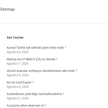
Sitemap
Sidebar
Son Yazılar
Kuveyt Türk’te tek seferlik işlem limiti nedir ?
Ağustos 8, 2026
Manisa Avcı P MNG K ÇVŞ ne demek ?
Ağustos 7, 2026
dövizli avanslar enflasyon düzeltmesine tabi midir ?
Ağustos 6, 2026
Kur’an nasıl başlar ?
Ağustos 6, 2026
Avokadonun çekirdeği nasıl kullanabiliriz ?
Ağustos 5, 2026
Az pişmiş etten akan kan mı ?