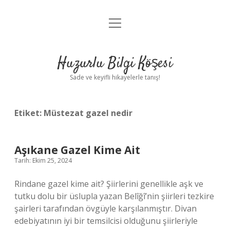
menüyü
Anasayfa
aç
Gizlilik Politikası
Huzurlu Bilgi Köşesi
Yasal Uyarı
Sade ve keyifli hikayelerle tanış!
Hakkımızda
Etiket:
Müstezat gazel nedir
Aşıkane Gazel Kime Ait
Tarih: Ekim 25, 2024
Rindane gazel kime ait? Şiirlerini genellikle aşk ve
tutku dolu bir üslupla yazan Belîğî’nin şiirleri tezkire
şairleri tarafından övgüyle karşılanmıştır. Divan
edebiyatının iyi bir temsilcisi olduğunu şiirleriyle