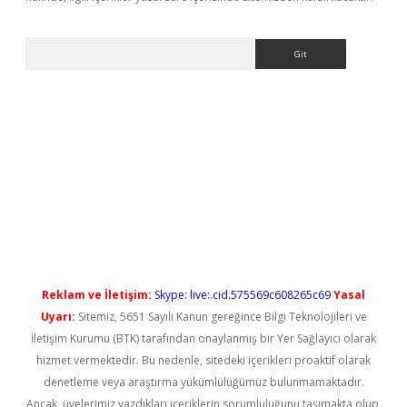
Arama
riş
Reklam ve İletişim:
Skype: live:.cid.575569c608265c69
Yasal
Uyarı:
Sitemiz, 5651 Sayılı Kanun gereğince Bilgi Teknolojileri ve
İletişim Kurumu (BTK) tarafından onaylanmış bir Yer Sağlayıcı olarak
hizmet vermektedir. Bu nedenle, sitedeki içerikleri proaktif olarak
denetleme veya araştırma yükümlülüğümüz bulunmamaktadır.
Ancak, üyelerimiz yazdıkları içeriklerin sorumluluğunu taşımakta olup,