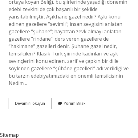
ortaya koyan Belîğî, bu şiirlerinde yaşadığı dönemin
edebi zevkini de çok başarılı bir şekilde
yansıtabilmiştir. Aşıkhane gazel nedir? Aşkı konu
edinen gazellere “sevimli”; insan sevgisini anlatan
gazellere “şuhane”; hayattan zevk almayı anlatan
gazellere “rindane”; ders veren gazellere de
“hakimane” gazelleri denir. Şuhane gazel nedir,
temsilcileri? Klasik Türk şiirinde kadınları ve aşk
sevinçlerini konu edinen, zarif ve çapkın bir dille
söylenen gazellere “şûhâne gazelleri” adı verildiği ve
bu tarzın edebiyatımızdaki en önemli temsilcisinin
Nedim…
Aşıkane
Devamını okuyun
Yorum Bırak
Gazel
Kime
Ait
Sitemap