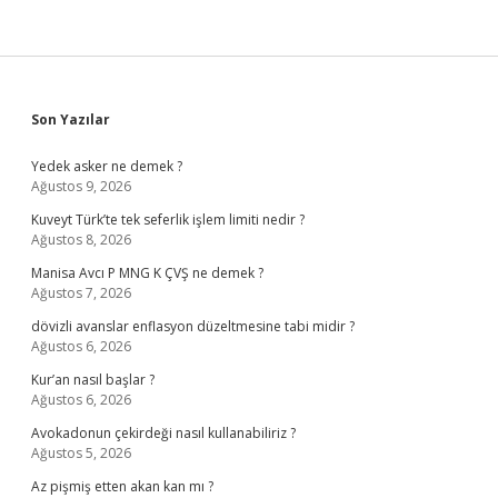
Sidebar
Son Yazılar
Yedek asker ne demek ?
Ağustos 9, 2026
Kuveyt Türk’te tek seferlik işlem limiti nedir ?
Ağustos 8, 2026
Manisa Avcı P MNG K ÇVŞ ne demek ?
Ağustos 7, 2026
dövizli avanslar enflasyon düzeltmesine tabi midir ?
Ağustos 6, 2026
Kur’an nasıl başlar ?
Ağustos 6, 2026
Avokadonun çekirdeği nasıl kullanabiliriz ?
Ağustos 5, 2026
Az pişmiş etten akan kan mı ?