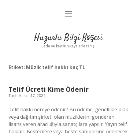
menüyü
Anasayfa
aç
Gizlilik Politikası
Huzurlu Bilgi Köşesi
Yasal Uyarı
Sade ve keyifli hikayelerle tanış!
Hakkımızda
Etiket:
Müzik telif hakkı kaç TL
Telif Ücreti Kime Ödenir
Tarih: Kasım 17, 2024
Telif hakkı nereye ödenir? Bu ödeme, genellikle plak
veya dağıtım şirketi olan müziklerini gönderen
lisans veren aracılığıyla sanatçılara yapılır. Yayın telif
hakları: Bestecilere veya beste sahiplerine ödenecek