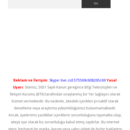
Arama
iriş
Reklam ve İletişim:
Skype: live:.cid.575569c608265c69
Yasal
Uyarı:
Sitemiz, 5651 Sayılı Kanun gereğince Bilgi Teknolojileri ve
İletişim Kurumu (BTK) tarafından onaylanmış bir Yer Sağlayıcı olarak
hizmet vermektedir. Bu nedenle, sitedeki içerikleri proaktif olarak
denetleme veya araştırma yükümlülüğümüz bulunmamaktadır.
Ancak, üyelerimiz yazdıkları içeriklerin sorumluluğunu taşımakta olup,
siteye üye olarak bu sorumluluğu kabul etmiş sayılırlar. Bu internet
sitesi, herhangi bir marka, kurum veya şahıs şirketi ile hiçbir bağlantısı