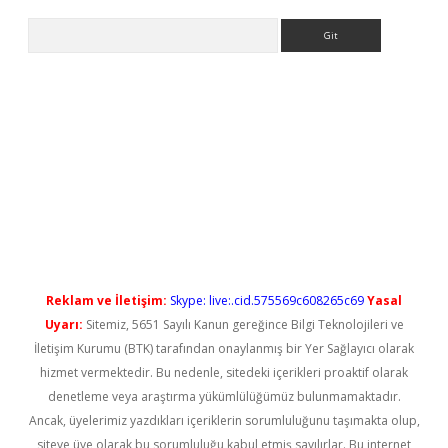
Arama
giriş
Reklam ve İletişim:
Skype: live:.cid.575569c608265c69
Yasal
Uyarı:
Sitemiz, 5651 Sayılı Kanun gereğince Bilgi Teknolojileri ve
İletişim Kurumu (BTK) tarafından onaylanmış bir Yer Sağlayıcı olarak
hizmet vermektedir. Bu nedenle, sitedeki içerikleri proaktif olarak
denetleme veya araştırma yükümlülüğümüz bulunmamaktadır.
Ancak, üyelerimiz yazdıkları içeriklerin sorumluluğunu taşımakta olup,
siteye üye olarak bu sorumluluğu kabul etmiş sayılırlar. Bu internet