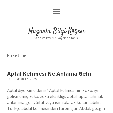
menüyü
Anasayfa
aç
Gizlilik Politikası
Huzurlu Bilgi Köşesi
Yasal Uyarı
Sade ve keyifli hikayelerle tanış!
Hakkımızda
Etiket:
ne
Aptal Kelimesi Ne Anlama Gelir
Tarih: Nisan 17, 2025
Aptal diye kime denir? Aptal kelimesinin kökü, iyi
gelişmemiş zeka, zeka eksikliği, aptal, aptal, ahmak
anlamına gelir. Sıfat veya isim olarak kullanılabilir.
Türkçe abdal kelimesinden türemiştir. Abdal, gezgin