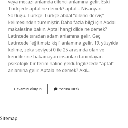
veya mecazi anlamda dilenci anlamına gelir. Eski
Türkçede aptal ne demek? aptal – Nisanyan
Sözlüğü. Türkçe-Türkçe abdal “dilenci derviş”
kelimesinden türemiştir. Daha fazla bilgi için Abdal
makalesine bakın. Aptal hangi dilde ne demek?
Latincede sıradan adam anlamına gelir. Geç
Latincede “eğitimsiz kişi” anlamına gelir. 19. yüzyılda
kelime, zeka seviyesi 0 ile 25 arasında olan ve
kendilerine bakamayan insanları tanımlayan
psikolojik bir terim haline geldi. İngilizcede “aptal”
anlamına gelir. Aptala ne demek? Akıl…
Aptal
Devamını okuyun
Yorum Bırak
Kelimesi
Ne
Anlama
Gelir
Sitemap