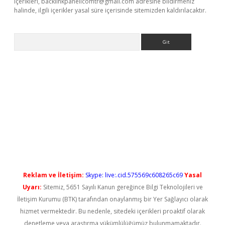
içerikleri,
backlinkpanelicomtr@gmail.com
adresine bildirmeniz
halinde, ilgili içerikler yasal süre içerisinde sitemizden kaldırılacaktır.
Arama
ş
Reklam ve İletişim:
Skype: live:.cid.575569c608265c69
Yasal
Uyarı:
Sitemiz, 5651 Sayılı Kanun gereğince Bilgi Teknolojileri ve
İletişim Kurumu (BTK) tarafından onaylanmış bir Yer Sağlayıcı olarak
hizmet vermektedir. Bu nedenle, sitedeki içerikleri proaktif olarak
denetleme veya araştırma yükümlülüğümüz bulunmamaktadır.