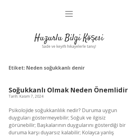
menüyü
Anasayfa
aç
Gizlilik Politikası
Huzurlu Bilgi Köşesi
Yasal Uyarı
Sade ve keyifli hikayelerle tanış!
Hakkımızda
Etiket:
Neden soğukkanlı denir
Soğukkanlı Olmak Neden Önemlidir
Tarih: Kasım 7, 2024
Psikolojide soğukkanlılık nedir? Duruma uygun
duyguları göstermeyebilir; Soğuk ve ilgisiz
görünebilir; Başkalarının duygularını gösterdiği bir
duruma karşı duyarsız kalabilir; Kolayca yanlış