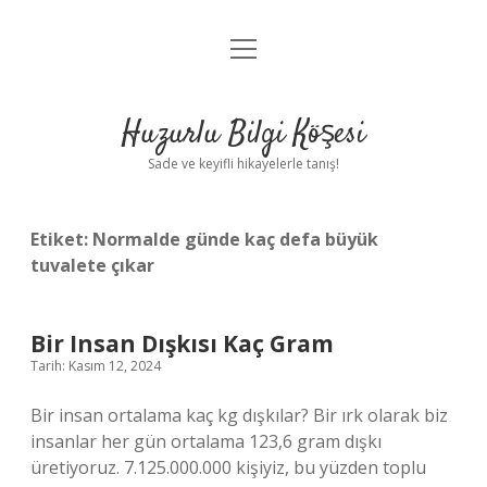
menüyü
Anasayfa
aç
Gizlilik Politikası
Huzurlu Bilgi Köşesi
Yasal Uyarı
Sade ve keyifli hikayelerle tanış!
Hakkımızda
Etiket:
Normalde günde kaç defa büyük
tuvalete çıkar
Bir Insan Dışkısı Kaç Gram
Tarih: Kasım 12, 2024
Bir insan ortalama kaç kg dışkılar? Bir ırk olarak biz
insanlar her gün ortalama 123,6 gram dışkı
üretiyoruz. 7.125.000.000 kişiyiz, bu yüzden toplu