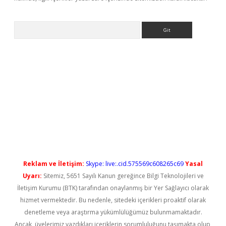
Arama
giriş
Reklam ve İletişim:
Skype: live:.cid.575569c608265c69
Yasal
Uyarı:
Sitemiz, 5651 Sayılı Kanun gereğince Bilgi Teknolojileri ve
İletişim Kurumu (BTK) tarafından onaylanmış bir Yer Sağlayıcı olarak
hizmet vermektedir. Bu nedenle, sitedeki içerikleri proaktif olarak
denetleme veya araştırma yükümlülüğümüz bulunmamaktadır.
Ancak, üyelerimiz yazdıkları içeriklerin sorumluluğunu taşımakta olup,