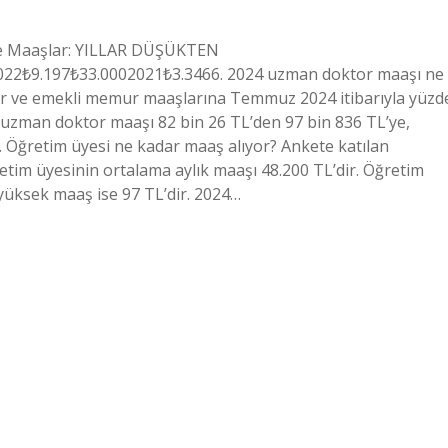
öre Maaşlar: YILLAR DÜŞÜKTEN
22₺9.197₺33.0002021₺3.3466. 2024 uzman doktor maaşı ne
ur ve emekli memur maaşlarına Temmuz 2024 itibarıyla yüzd
 uzman doktor maaşı 82 bin 26 TL’den 97 bin 836 TL’ye,
. Öğretim üyesi ne kadar maaş alıyor? Ankete katılan
ğretim üyesinin ortalama aylık maaşı 48.200 TL’dir. Öğretim
yüksek maaş ise 97 TL’dir. 2024…