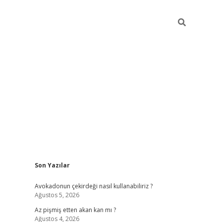
Sidebar
Son Yazılar
ilbet giriş
Avokadonun çekirdeği nasıl kullanabiliriz ?
Ağustos 5, 2026
Az pişmiş etten akan kan mı ?
Ağustos 4, 2026