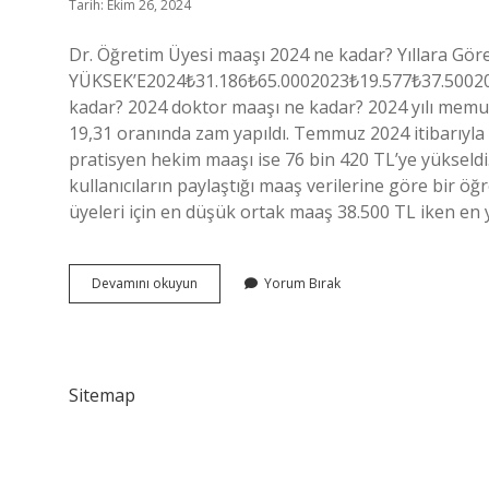
Tarih: Ekim 26, 2024
Dr. Öğretim Üyesi maaşı 2024 ne kadar? Yıllara G
YÜKSEK’E2024₺31.186₺65.0002023₺19.577₺37.50020
kadar? 2024 doktor maaşı ne kadar? 2024 yılı mem
19,31 oranında zam yapıldı. Temmuz 2024 itibarıyla
pratisyen hekim maaşı ise 76 bin 420 TL’ye yükseldi
kullanıcıların paylaştığı maaş verilerine göre bir ö
üyeleri için en düşük ortak maaş 38.500 TL iken en 
Devlette
Devamını okuyun
Yorum Bırak
Dr
Öğretim
Üyesi
Maaşı
Ne
Sitemap
Kadar