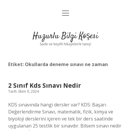
menüyü
Anasayfa
aç
Gizlilik Politikası
Huzurlu Bilgi Köşesi
Yasal Uyarı
Sade ve keyifli hikayelerle tanış!
Hakkımızda
Etiket:
Okullarda deneme sınavı ne zaman
2 Sınıf Kds Sınavı Nedir
Tarih: Ekim 9, 2024
KDS sınavında hangi dersler var? KDS: Başarı
Değerlendirme Sınavı, matematik, fizik, kimya ve
biyoloji derslerini içeren ve tek bir ders saatinde
uygulanan 25 testlik bir sınavdır. Bilsem sınavı nedir