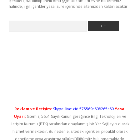
içerikleri,
backlinkpanelicomtr@gmail.com
adresine bildirmeniz
halinde, ilgili içerikler yasal süre içerisinde sitemizden kaldırılacaktır.
Arama
iriş
Reklam ve İletişim:
Skype: live:.cid.575569c608265c69
Yasal
Uyarı:
Sitemiz, 5651 Sayılı Kanun gereğince Bilgi Teknolojileri ve
İletişim Kurumu (BTK) tarafından onaylanmış bir Yer Sağlayıcı olarak
hizmet vermektedir. Bu nedenle, sitedeki içerikleri proaktif olarak
denetleme veya araştırma yükümlülüğümüz bulunmamaktadır.