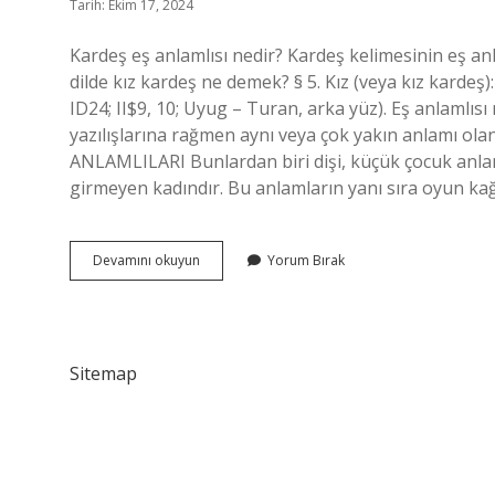
Tarih: Ekim 17, 2024
Kardeş eş anlamlısı nedir? Kardeş kelimesinin eş anlam
dilde kız kardeş ne demek? § 5. Kız (veya kız kardeş): 
ID24; II$9, 10; Uyug – Turan, arka yüz). Eş anlamlısı 
yazılışlarına rağmen aynı veya çok yakın anlamı olan
ANLAMLILARI Bunlardan biri dişi, küçük çocuk anlamın
girmeyen kadındır. Bu anlamların yanı sıra oyun kağ
Kız
Devamını okuyun
Yorum Bırak
Kardeş
Eş
Anlamı
Nedir
Sitemap