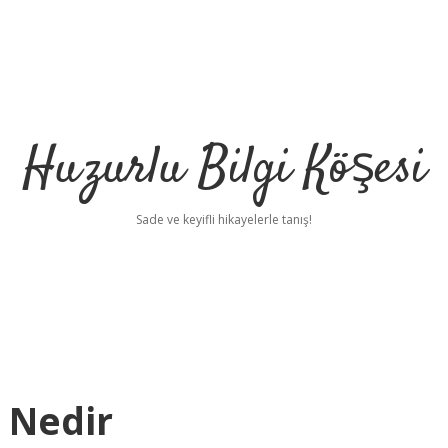
Huzurlu Bilgi Köşesi
Sade ve keyifli hikayelerle tanış!
 Nedir