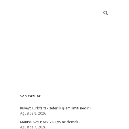
Sidebar
Son Yazılar
ilbet giriş
Kuveyt Türk’te tek seferlik işlem limiti nedir ?
Ağustos 8, 2026
Manisa Avcı P MNG K ÇVŞ ne demek ?
Ağustos 7, 2026