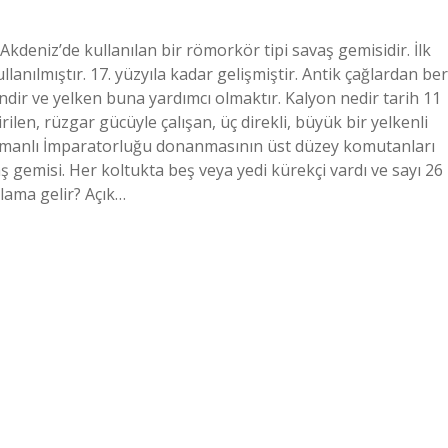
Akdeniz’de kullanılan bir römorkör tipi savaş gemisidir. İlk
lanılmıştır. 17. yüzyıla kadar gelişmiştir. Antik çağlardan ber
ir ve yelken buna yardımcı olmaktır. Kalyon nedir tarih 11
tirilen, rüzgar gücüyle çalışan, üç direkli, büyük bir yelkenli
smanlı İmparatorluğu donanmasının üst düzey komutanları
ş gemisi. Her koltukta beş veya yedi kürekçi vardı ve sayı 26
nlama gelir? Açık…