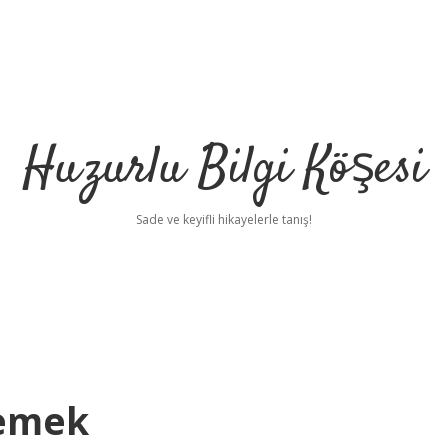
Huzurlu Bilgi Köşesi
Sade ve keyifli hikayelerle tanış!
Demek