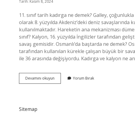
Tarih: Kasım 8, 2024
11. sınıf tarih kadırga ne demek? Galley, çoğunlukla 
olarak 8. yüzyılda Akdeniz’deki deniz savaşlarında kul
kullanılmaktadır. Hareketin ana mekanizması dümend
sınıf? Kalyon, 16. yüzyılda İngilizler tarafından geliş
savaş gemisidir. Osmanlı’da baştarda ne demek? O
tarafından kullanılan kürekle çalışan büyük bir sava
ile 36 arasında değişiyordu. Kadırga ve kalyon ne a
Tarihte
Devamını okuyun
Yorum Bırak
Çektiri
Ne
Demek
Sitemap