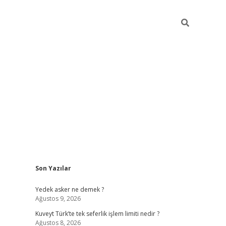
Sidebar
Son Yazılar
ilbet giriş
Yedek asker ne demek ?
Ağustos 9, 2026
Kuveyt Türk’te tek seferlik işlem limiti nedir ?
Ağustos 8, 2026