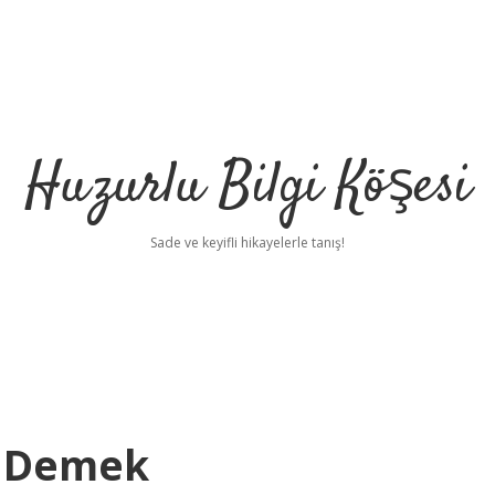
Huzurlu Bilgi Köşesi
Sade ve keyifli hikayelerle tanış!
e Demek