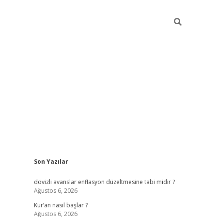
Sidebar
Son Yazılar
ilbet giriş
dövizli avanslar enflasyon düzeltmesine tabi midir ?
Ağustos 6, 2026
Kur’an nasıl başlar ?
Ağustos 6, 2026