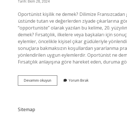
Tarih: Ekim 28, 2024
Oportünist kişilik ne demek? Dilimize Fransızcadan gi
üstünde tutan ve değerlerden ziyade çıkarlarına gör
“opportuniste” olarak yazılan bu kelime, 20. yüzyılın
demek? Fırsatçılık, ilkelere veya başkaları için sonu
eylemler, öncelikle kişisel çıkar güdüleriyle yönlendir
sonuçlara bakmaksızın koşullardan yararlanma pratiği
yönlendirilen uygun eylemlerdir. Oportünist ne demek 
Fırsatçılık anlayışına göre hareket eden, duruma gö
Oportünist
Devamını okuyun
Yorum Bırak
Insan
Ne
Demek
Sitemap