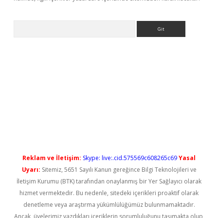
Arama
iriş
Reklam ve İletişim:
Skype: live:.cid.575569c608265c69
Yasal
Uyarı:
Sitemiz, 5651 Sayılı Kanun gereğince Bilgi Teknolojileri ve
İletişim Kurumu (BTK) tarafından onaylanmış bir Yer Sağlayıcı olarak
hizmet vermektedir. Bu nedenle, sitedeki içerikleri proaktif olarak
denetleme veya araştırma yükümlülüğümüz bulunmamaktadır.
Ancak, üyelerimiz yazdıkları içeriklerin sorumluluğunu taşımakta olup,