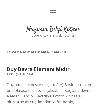
menüyü
Anasayfa
aç
Gizlilik Politikası
Huzurlu Bilgi Köşesi
Yasal Uyarı
Sade ve keyifli hikayelerle tanış!
Hakkımızda
Etiket:
Pasif elemanlar nelerdir
Duy Devre Elemanı Mıdır
Tarih: Eylül 30, 2024
Duy olmadan devre çalışır mı? A) Basit bir devrede
priz olmasa bile devre çalışabilir. Kaç tane devre
elemanı vardır? Elektrik-elektronik cihazları
oluşturan direnç, kondansatör, bobin,