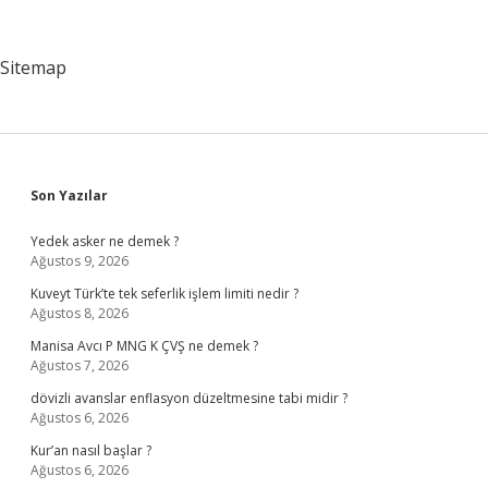
Denir
Sitemap
Sidebar
Son Yazılar
Yedek asker ne demek ?
Ağustos 9, 2026
Kuveyt Türk’te tek seferlik işlem limiti nedir ?
Ağustos 8, 2026
Manisa Avcı P MNG K ÇVŞ ne demek ?
Ağustos 7, 2026
dövizli avanslar enflasyon düzeltmesine tabi midir ?
Ağustos 6, 2026
Kur’an nasıl başlar ?
Ağustos 6, 2026