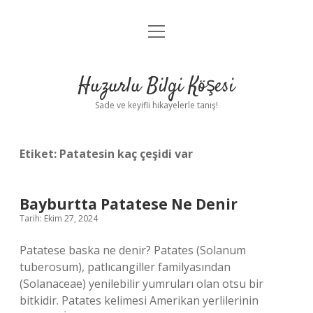
menüyü
Anasayfa
aç
Gizlilik Politikası
Huzurlu Bilgi Köşesi
Yasal Uyarı
Sade ve keyifli hikayelerle tanış!
Hakkımızda
Etiket:
Patatesin kaç çeşidi var
Bayburtta Patatese Ne Denir
Tarih: Ekim 27, 2024
Patatese baska ne denir? Patates (Solanum
tuberosum), patlıcangiller familyasından
(Solanaceae) yenilebilir yumruları olan otsu bir
bitkidir. Patates kelimesi Amerikan yerlilerinin