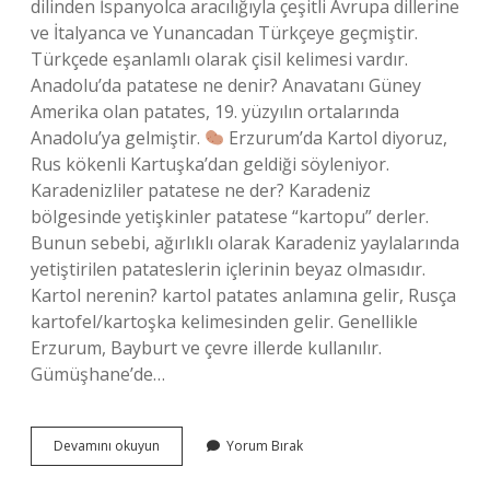
dilinden İspanyolca aracılığıyla çeşitli Avrupa dillerine
ve İtalyanca ve Yunancadan Türkçeye geçmiştir.
Türkçede eşanlamlı olarak çisil kelimesi vardır.
Anadolu’da patatese ne denir? Anavatanı Güney
Amerika olan patates, 19. yüzyılın ortalarında
Anadolu’ya gelmiştir.
Erzurum’da Kartol diyoruz,
Rus kökenli Kartuşka’dan geldiği söyleniyor.
Karadenizliler patatese ne der? Karadeniz
bölgesinde yetişkinler patatese “kartopu” derler.
Bunun sebebi, ağırlıklı olarak Karadeniz yaylalarında
yetiştirilen patateslerin içlerinin beyaz olmasıdır.
Kartol nerenin? kartol patates anlamına gelir, Rusça
kartofel/kartoşka kelimesinden gelir. Genellikle
Erzurum, Bayburt ve çevre illerde kullanılır.
Gümüşhane’de…
Bayburtta
Devamını okuyun
Yorum Bırak
Patatese
Ne