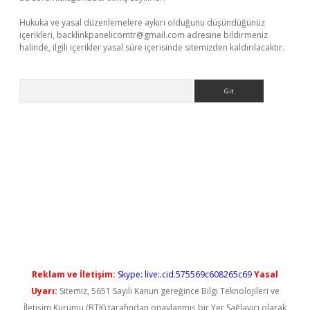
Hukuka ve yasal düzenlemelere aykırı olduğunu düşündüğünüz
içerikleri,
backlinkpanelicomtr@gmail.com
adresine bildirmeniz
halinde, ilgili içerikler yasal süre içerisinde sitemizden kaldırılacaktır.
Arama
iriş
Reklam ve İletişim:
Skype: live:.cid.575569c608265c69
Yasal
Uyarı:
Sitemiz, 5651 Sayılı Kanun gereğince Bilgi Teknolojileri ve
İletişim Kurumu (BTK) tarafından onaylanmış bir Yer Sağlayıcı olarak