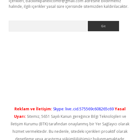
içerikleri,
backlinkpanelicomtr@gmail.com
adresine bildirmeniz
halinde, ilgili içerikler yasal süre içerisinde sitemizden kaldırılacaktır.
Arama
iriş
Reklam ve İletişim:
Skype: live:.cid.575569c608265c69
Yasal
Uyarı:
Sitemiz, 5651 Sayılı Kanun gereğince Bilgi Teknolojileri ve
İletişim Kurumu (BTK) tarafından onaylanmış bir Yer Sağlayıcı olarak
hizmet vermektedir. Bu nedenle, sitedeki içerikleri proaktif olarak
denetleme veya araştırma yükümlülüğümüz bulunmamaktadır.