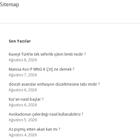
Olur
Sitemap
Sidebar
Son Yazılar
Kuveyt Türk’te tek seferlik işlem limiti nedir ?
Ağustos 8, 2026
Manisa Avcı P MNG K ÇVŞ ne demek ?
Ağustos 7, 2026
dövizli avanslar enflasyon düzeltmesine tabi midir ?
Ağustos 6, 2026
Kur’an nasıl başlar ?
Ağustos 6, 2026
Avokadonun çekirdeği nasıl kullanabiliriz ?
Ağustos 5, 2026
Az pişmiş etten akan kan mı ?
Ağustos 4, 2026