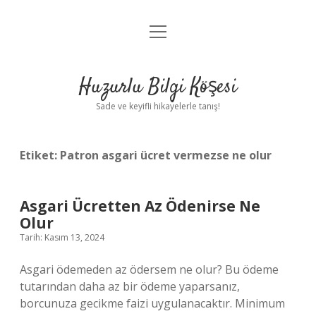
menüyü
Anasayfa
aç
Gizlilik Politikası
Huzurlu Bilgi Köşesi
Yasal Uyarı
Sade ve keyifli hikayelerle tanış!
Hakkımızda
Etiket:
Patron asgari ücret vermezse ne olur
Asgari Ücretten Az Ödenirse Ne
Olur
Tarih: Kasım 13, 2024
Asgari ödemeden az ödersem ne olur? Bu ödeme
tutarından daha az bir ödeme yaparsanız,
borcunuza gecikme faizi uygulanacaktır. Minimum