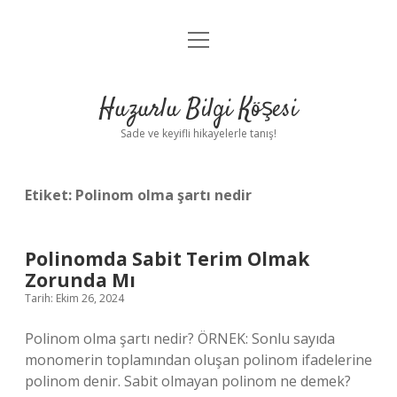
menüyü
Anasayfa
aç
Gizlilik Politikası
Huzurlu Bilgi Köşesi
Yasal Uyarı
Sade ve keyifli hikayelerle tanış!
Hakkımızda
Etiket:
Polinom olma şartı nedir
Polinomda Sabit Terim Olmak
Zorunda Mı
Tarih: Ekim 26, 2024
Polinom olma şartı nedir? ÖRNEK: Sonlu sayıda
monomerin toplamından oluşan polinom ifadelerine
polinom denir. Sabit olmayan polinom ne demek?