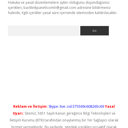
Hukuka ve yasal düzenlemelere aykırı olduğunu düşündüğünüz
içerikleri,
backlinkpanelicomtr@gmail.com
adresine bildirmeniz
halinde, ilgili içerikler yasal süre içerisinde sitemizden kaldırılacaktır.
Arama
iriş
Reklam ve İletişim:
Skype: live:.cid.575569c608265c69
Yasal
Uyarı:
Sitemiz, 5651 Sayılı Kanun gereğince Bilgi Teknolojileri ve
İletişim Kurumu (BTK) tarafından onaylanmış bir Yer Sağlayıcı olarak
hizmet vermektedir. Bu nedenle, sitedeki içerikleri proaktif olarak