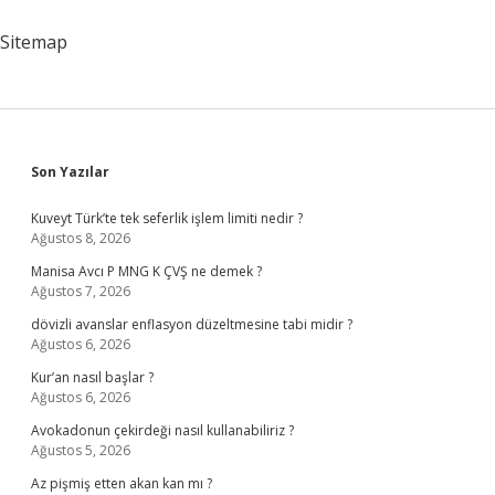
Zorunda
Mı
Sitemap
Sidebar
Son Yazılar
Kuveyt Türk’te tek seferlik işlem limiti nedir ?
Ağustos 8, 2026
Manisa Avcı P MNG K ÇVŞ ne demek ?
Ağustos 7, 2026
dövizli avanslar enflasyon düzeltmesine tabi midir ?
Ağustos 6, 2026
Kur’an nasıl başlar ?
Ağustos 6, 2026
Avokadonun çekirdeği nasıl kullanabiliriz ?
Ağustos 5, 2026
Az pişmiş etten akan kan mı ?