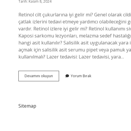
Tarih: Kasım 8, 2024
Retinol cilt çukurlarına iyi gelir mi? Genel olarak ci
çatlak izlerini tedavi etmeye yardımcı olabileceğini 
vardır. Retinol izlere iyi gelir mi? Retinol kullanımı siv
Kaposi sarkomu lezyonları, melazma sedef hastalığı, çatl
hangi asit kullanılır? Salisilik asit uygulanacak yara i
açmak için salisilik asit serumu pipet veya pamuk yar
kullanılmalı? Lazer tedavisi: Lazer tedavisi, yara…
Retinol
Devamını okuyun
Yorum Bırak
Skar
Izlerine
Iyi
Gelir
Mi
Sitemap