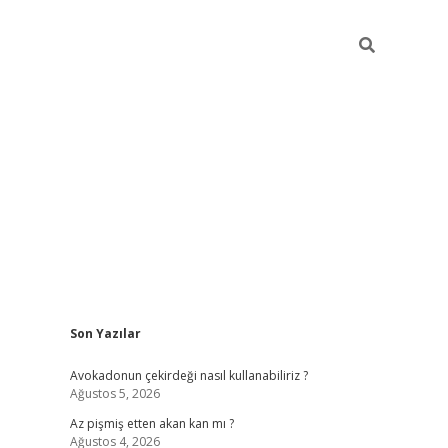
Sidebar
Son Yazılar
ilbet giriş
Avokadonun çekirdeği nasıl kullanabiliriz ?
Ağustos 5, 2026
Az pişmiş etten akan kan mı ?
Ağustos 4, 2026