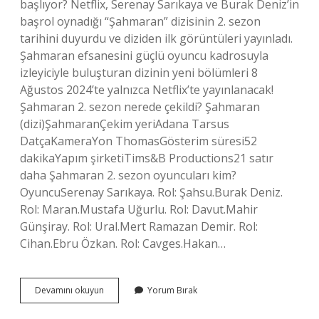
başlıyor? Netflix, Serenay Sarıkaya ve Burak Deniz’in
başrol oynadığı “Şahmaran” dizisinin 2. sezon
tarihini duyurdu ve diziden ilk görüntüleri yayınladı.
Şahmaran efsanesini güçlü oyuncu kadrosuyla
izleyiciyle buluşturan dizinin yeni bölümleri 8
Ağustos 2024’te yalnızca Netflix’te yayınlanacak!
Şahmaran 2. sezon nerede çekildi? Şahmaran
(dizi)ŞahmaranÇekim yeriAdana Tarsus
DatçaKameraYon ThomasGösterim süresi52
dakikaYapım şirketiTims&B Productions21 satır
daha Şahmaran 2. sezon oyuncuları kim?
OyuncuSerenay Sarıkaya. Rol: Şahsu.Burak Deniz.
Rol: Maran.Mustafa Uğurlu. Rol: Davut.Mahir
Günşiray. Rol: Ural.Mert Ramazan Demir. Rol:
Cihan.Ebru Özkan. Rol: Cavges.Hakan…
Şahmaran
Devamını okuyun
Yorum Bırak
2
Sezon