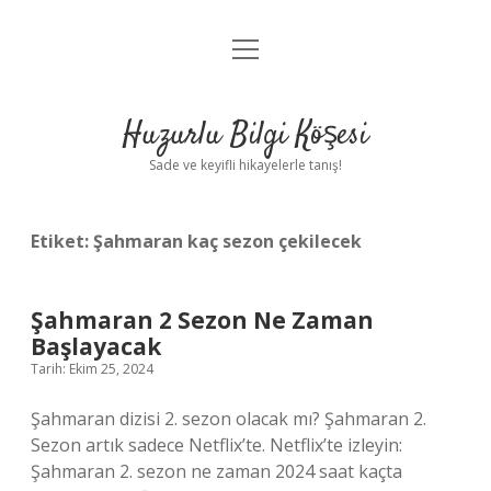
menüyü
Anasayfa
aç
Gizlilik Politikası
Huzurlu Bilgi Köşesi
Yasal Uyarı
Sade ve keyifli hikayelerle tanış!
Hakkımızda
Etiket:
Şahmaran kaç sezon çekilecek
Şahmaran 2 Sezon Ne Zaman
Başlayacak
Tarih: Ekim 25, 2024
Şahmaran dizisi 2. sezon olacak mı? Şahmaran 2.
Sezon artık sadece Netflix’te. Netflix’te izleyin:
Şahmaran 2. sezon ne zaman 2024 saat kaçta