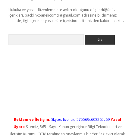
Hukuka ve yasal düzenlemelere aykırı olduğunu düşündüğünüz
içerikleri,
backlinkpanelicomtr@gmail.com
adresine bildirmeniz
halinde, ilgili içerikler yasal süre içerisinde sitemizden kaldırılacaktır.
Arama
giriş
Reklam ve İletişim:
Skype: live:.cid.575569c608265c69
Yasal
Uyarı:
Sitemiz, 5651 Sayılı Kanun gereğince Bilgi Teknolojileri ve
İletişim Kurumu (BTK) tarafından onaylanmış bir Yer Sağlayıcı olarak