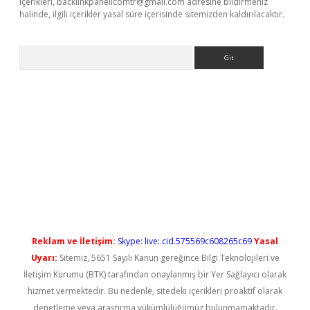
içerikleri,
backlinkpanelicomtr@gmail.com
adresine bildirmeniz
halinde, ilgili içerikler yasal süre içerisinde sitemizden kaldırılacaktır.
Arama
iriş
Reklam ve İletişim:
Skype: live:.cid.575569c608265c69
Yasal
Uyarı:
Sitemiz, 5651 Sayılı Kanun gereğince Bilgi Teknolojileri ve
İletişim Kurumu (BTK) tarafından onaylanmış bir Yer Sağlayıcı olarak
hizmet vermektedir. Bu nedenle, sitedeki içerikleri proaktif olarak
denetleme veya araştırma yükümlülüğümüz bulunmamaktadır.