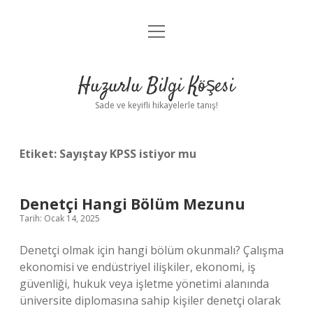
menüyü
Anasayfa
aç
Gizlilik Politikası
Huzurlu Bilgi Köşesi
Yasal Uyarı
Sade ve keyifli hikayelerle tanış!
Hakkımızda
Etiket:
Sayıştay KPSS istiyor mu
Denetçi Hangi Bölüm Mezunu
Tarih: Ocak 14, 2025
Denetçi olmak için hangi bölüm okunmalı? Çalışma
ekonomisi ve endüstriyel ilişkiler, ekonomi, iş
güvenliği, hukuk veya işletme yönetimi alanında
üniversite diplomasına sahip kişiler denetçi olarak