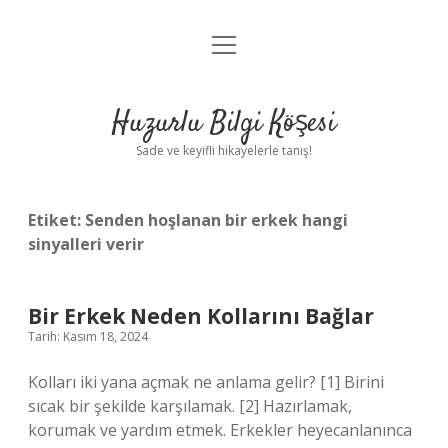
menüyü
Anasayfa
aç
Gizlilik Politikası
Huzurlu Bilgi Köşesi
Yasal Uyarı
Sade ve keyifli hikayelerle tanış!
Hakkımızda
Etiket:
Senden hoşlanan bir erkek hangi
sinyalleri verir
Bir Erkek Neden Kollarını Bağlar
Tarih: Kasım 18, 2024
Kolları iki yana açmak ne anlama gelir? [1] Birini
sıcak bir şekilde karşılamak. [2] Hazırlamak,
korumak ve yardım etmek. Erkekler heyecanlanınca