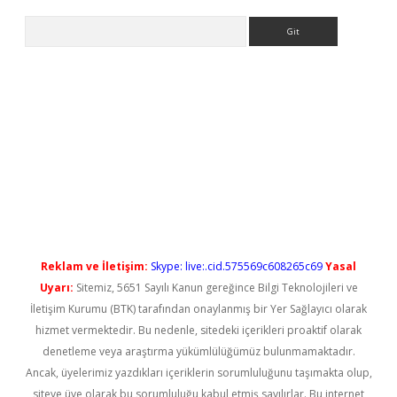
Arama
iriş
Reklam ve İletişim:
Skype: live:.cid.575569c608265c69
Yasal
Uyarı:
Sitemiz, 5651 Sayılı Kanun gereğince Bilgi Teknolojileri ve
İletişim Kurumu (BTK) tarafından onaylanmış bir Yer Sağlayıcı olarak
hizmet vermektedir. Bu nedenle, sitedeki içerikleri proaktif olarak
denetleme veya araştırma yükümlülüğümüz bulunmamaktadır.
Ancak, üyelerimiz yazdıkları içeriklerin sorumluluğunu taşımakta olup,
siteye üye olarak bu sorumluluğu kabul etmiş sayılırlar. Bu internet