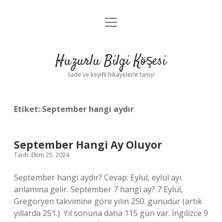
menüyü
Anasayfa
aç
Gizlilik Politikası
Huzurlu Bilgi Köşesi
Yasal Uyarı
Sade ve keyifli hikayelerle tanış!
Hakkımızda
Etiket:
September hangi aydır
September Hangi Ay Oluyor
Tarih: Ekim 25, 2024
September hangi aydır? Cevap: Eylül, eylül ayı
anlamına gelir. September 7 hangi ay? 7 Eylül,
Gregoryen takvimine göre yılın 250. günüdür (artık
yıllarda 251.). Yıl sonuna daha 115 gün var. İngilizce 9