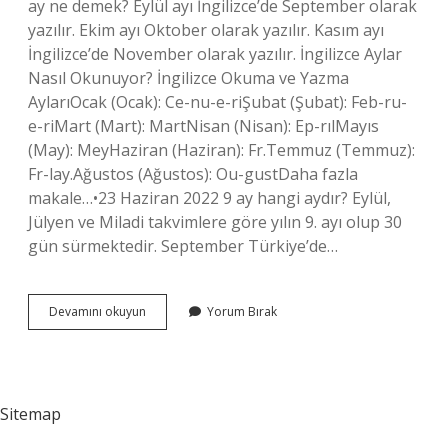
ay ne demek? Eylül ayı İngilizce’de September olarak
yazılır. Ekim ayı Oktober olarak yazılır. Kasım ayı
İngilizce’de November olarak yazılır. İngilizce Aylar
Nasıl Okunuyor? İngilizce Okuma ve Yazma
AylarıOcak (Ocak): Ce-nu-e-riŞubat (Şubat): Feb-ru-
e-riMart (Mart): MartNisan (Nisan): Ep-rılMayıs
(May): MeyHaziran (Haziran): Fr.Temmuz (Temmuz):
Fr-lay.Ağustos (Ağustos): Ou-gustDaha fazla
makale…•23 Haziran 2022 9 ay hangi aydır? Eylül,
Jülyen ve Miladi takvimlere göre yılın 9. ayı olup 30
gün sürmektedir. September Türkiye’de…
September
Devamını okuyun
Yorum Bırak
Hangi
Ay
Oluyor
Sitemap